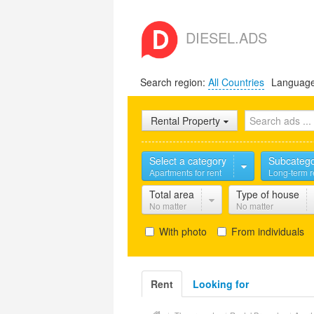
DIESEL.ADS
Search region:
All Countries
Languag
Rental Property
Select a category
Subcateg
Apartments for rent
Long-term r
Total area
Type of house
No matter
No matter
With photo
From individuals
Rent
Looking for