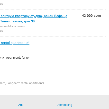
ek
43 000 som
 элитную квартиру-студию, район Вефа-це
 Тыныстанова, дом 38
rm rental apartments
ek
rental apartments"
rty
Apartments for rent
 rent, Long-term rental apartments
Ads
Advertising