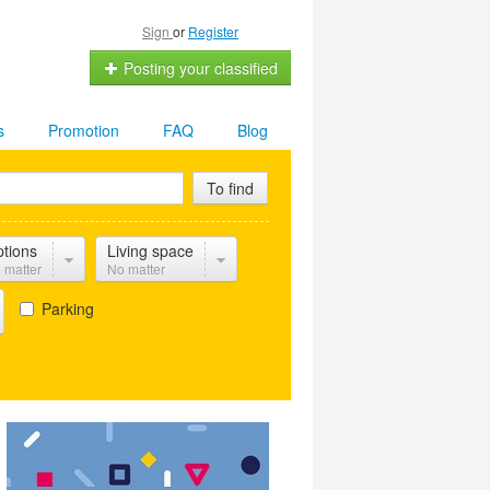
Sign
or
Register
Posting your classified
s
Promotion
FAQ
Blog
To find
tions
Living space
 matter
No matter
Parking