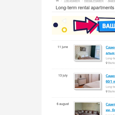
/
The property
/
Rental Property
/
Apart
Long-term rental apartments
11 june
Сдаю 
алык-
Long-te
Bishk
13 july
Сдаю 
60/1 
Long-te
Bishk
6 august
Сдает
ии, б
Long-te