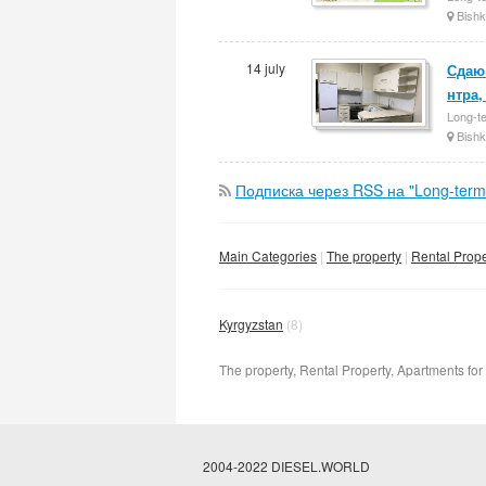
Bishk
14 july
Сдаю
нтра,
Long-te
Bishk
Подписка через RSS на "Long-term 
Main Categories
The property
Rental Prope
Kyrgyzstan
(8)
The property, Rental Property, Apartments for
2004-2022 DIESEL.WORLD