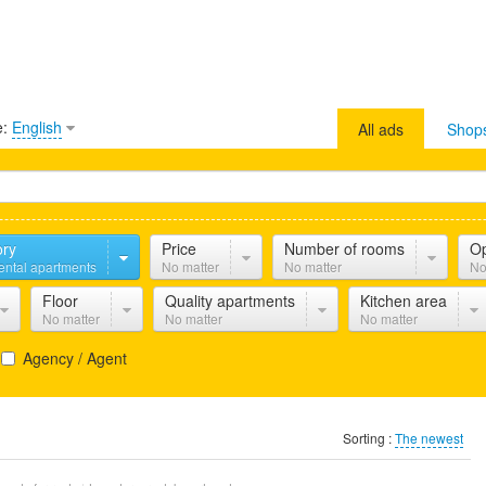
e:
English
All ads
Shop
ory
Price
Number of rooms
Op
ental apartments
No matter
No matter
No
Floor
Quality apartments
Kitchen area
No matter
No matter
No matter
Agency / Agent
Sorting :
The newest