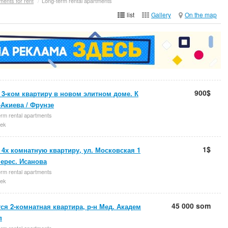
ments for rent
/
Long-term rental apartments
list
Gallery
On the map
900$
3-ком квартиру в новом элитном доме. К
Акиева / Фрунзе
rm rental apartments
ek
1$
4х комнатную квартиру, ул. Московская 1
перес. Исанова
rm rental apartments
ek
45 000 som
ся 2-комнатная квартира, р-н Мед. Академ
п
rm rental apartments