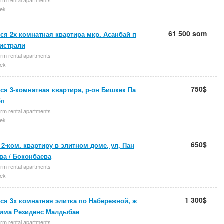
ek
61 500 som
ся 2х комнатная квартира мкр. Асанбай п
гистрали
rm rental apartments
ek
750$
ся 3-комнатная квартира, р-он Бишкек Па
бп
rm rental apartments
ek
650$
2-ком. квартиру в элитном доме, ул, Пан
ва / Боконбаева
rm rental apartments
ek
1 300$
ся 3х комнатная элитка по Набережной, ж
тима Резиденс Малдыбае
rm rental apartments