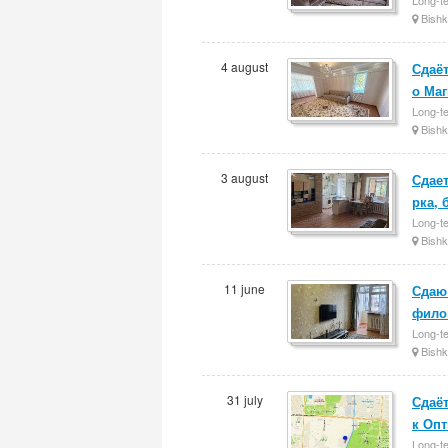
Bishk
4 august
Сдаёт
о Ма
Long-te
Bishk
3 august
Сдает
рка, 
Long-te
Bishk
11 june
Сдаю 
фило
Long-te
Bishk
31 july
Сдаёт
к Оп
Long-te