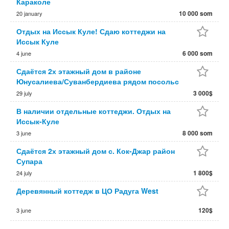
Караколе
10 000 som
20 january
Отдых на Иссык Куле! Сдаю коттеджи на
Иссык Куле
6 000 som
4 june
Сдаётся 2х этажный дом в районе
Юнусалиева/Суванбердиева рядом посольс
3 000$
29 july
В наличии отдельные коттеджи. Отдых на
Иссык-Куле
8 000 som
3 june
Сдаётся 2х этажный дом с. Кок-Джар район
Супара
1 800$
24 july
Деревянный коттедж в ЦО Радуга West
120$
3 june