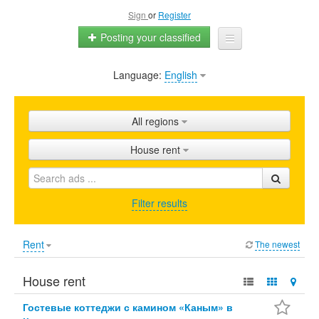
Sign
or
Register
Posting your classified
Language:
English
Home
All ads
All regions
Shops
House rent
Promotion
FAQ
Filter results
Blog
Rent
The newest
House rent
Гостевые коттеджи с камином «Каным» в