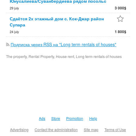
Юнусалиева/Суванбердиева рядом посольс
3 000$
29 july
Сдаётся 2х этажный дом с. Кок-Джар район
Супара
1 800$
24 july
Подписка через RSS на "Long term rentals of houses"
The property, Rental Property, House rent, Long term rentals of houses
Ads
Store
Promotion
Help
Advertising
Contact the administration
Site map
Terms of Use