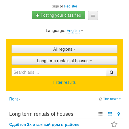
Sign
or
Register
Posting your classified
Language:
English
Home
All ads
All regions
Shops
Long term rentals of houses
Promotion
FAQ
Filter results
Blog
Rent
The newest
Long term rentals of houses
Сдаётся 2х этажный дом в районе