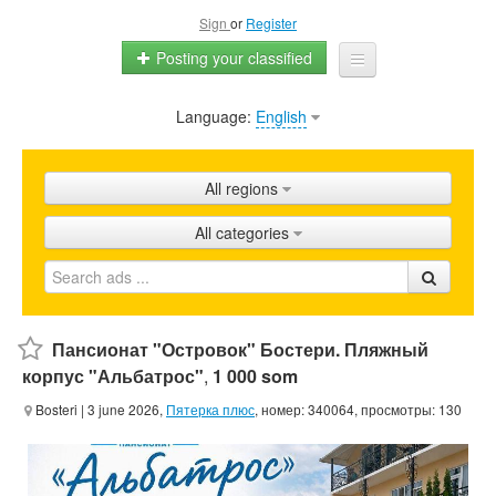
Sign
or
Register
Posting your classified
Language:
English
Home
All ads
All regions
Shops
All categories
Promotion
FAQ
Blog
Пансионат "Островок" Бостери. Пляжный
корпус "Альбатрос"
,
1 000 som
Bosteri
| 3 june 2026,
Пятерка плюс
, номер: 340064, просмотры: 130