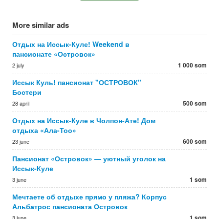
More similar ads
Отдых на Иссык-Куле! Weekend в
пансионате «Островок»
1 000 som
2 july
Иссык Куль! пансионат "ОСТРОВОК"
Бостери
500 som
28 april
Отдых на Иссык-Куле в Чолпон-Ате! Дом
отдыха «Ала-Тоо»
600 som
23 june
Пансионат «Островок» — уютный уголок на
Иссык-Куле
1 som
3 june
Мечтаете об отдыхе прямо у пляжа? Корпус
Альбатрос пансионата Островок
1 som
3 june