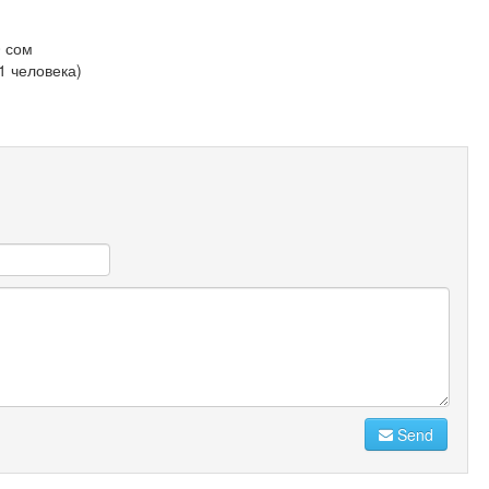
0 сом
1 человека)
Send