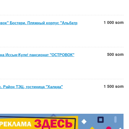
1 000 som
овок" Бостери. Пляжный корпус "Альбатр
500 som
на Иссык-Куле! пансионат "ОСТРОВОК"
1 500 som
. Район ТЭЦ, гостиница "Халида"