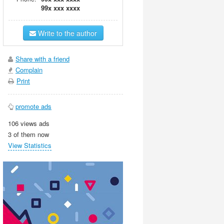
99x xxx xxxx
Write to the author
Share with a friend
Complain
Print
promote ads
106 views ads
3 of them now
View Statistics