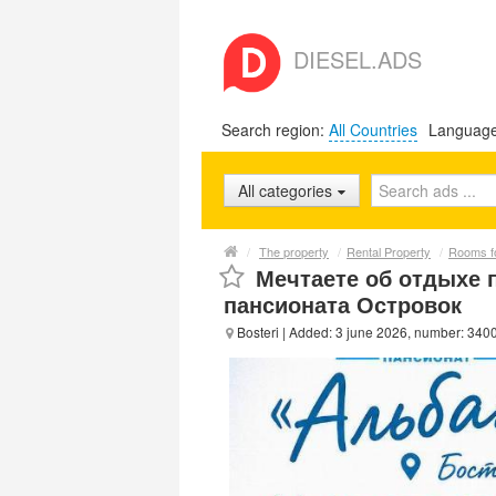
DIESEL.ADS
Search region:
All Countries
Languag
All categories
/
The property
/
Rental Property
/
Rooms fo
Мечтаете об отдыхе 
пансионата Островок
Bosteri
| Added: 3 june 2026, number: 340