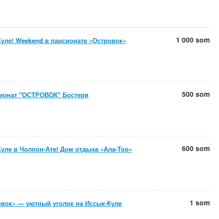
1 000 som
уле! Weekend в пансионате «Островок»
500 som
сионат "ОСТРОВОК" Бостери
600 som
уле в Чолпон-Ате! Дом отдыха «Ала-Тоо»
1 som
овок» — уютный уголок на Иссык-Куле