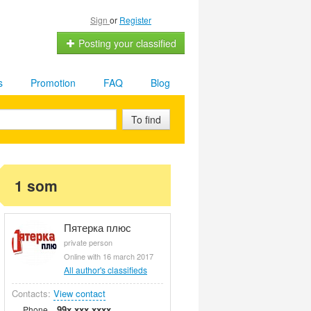
Sign
or
Register
Posting your classified
s
Promotion
FAQ
Blog
To find
1 som
Пятерка плюс
private person
Online with 16 march 2017
All author's classifieds
Contacts:
View contact
99x xxx xxxx
Phone.