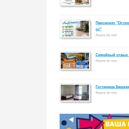
Пансионат "Остр
ос"
Rooms for rent
Семейный отдых 
Rooms for rent
Гостиница Бишкек
Rooms for rent