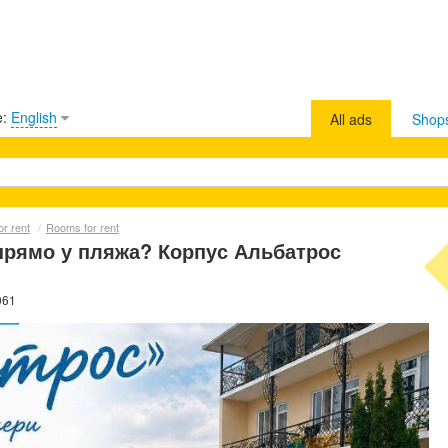
e:
English
All ads
Shop
r rent
/
Rooms for rent
прямо у пляжа? Корпус Альбатрос
061