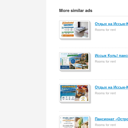
More similar ads
Отдых на Иссык-К
Rooms for rent
Иссык Куль! пан
Rooms for rent
Отдых на Иссык-К
Rooms for rent
Пансионат «Остр
Rooms for rent