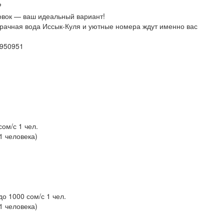
?
овок — ваш идеальный вариант!
зрачная вода Иссык-Куля и уютные номера ждут именно вас
1950951
сом/с 1 чел.
1 человека)
до 1000 сом/с 1 чел.
1 человека)