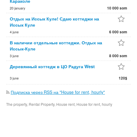
Караколе
10 000 som
20 january
Отдых на Иссык Куле! Сдаю коттеджи на
Иссык Куле
6 000 som
4 june
В наличии отдельные коттеджи. Отдых на
Иссык-Куле
8 000 som
3 june
Деревянный коттедж в ЦО Радуга West
120$
3 june
Подписка через RSS на "House for rent, hourly"
The property, Rental Property, House rent, House for rent, hourly