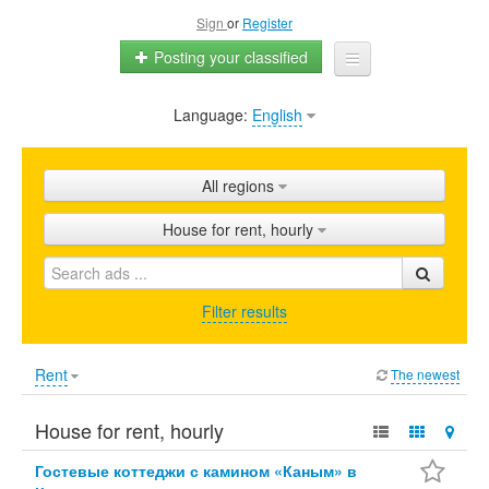
Sign
or
Register
Posting your classified
Language:
English
Home
All ads
All regions
Shops
House for rent, hourly
Promotion
FAQ
Filter results
Blog
Rent
The newest
House for rent, hourly
Гостевые коттеджи с камином «Каным» в