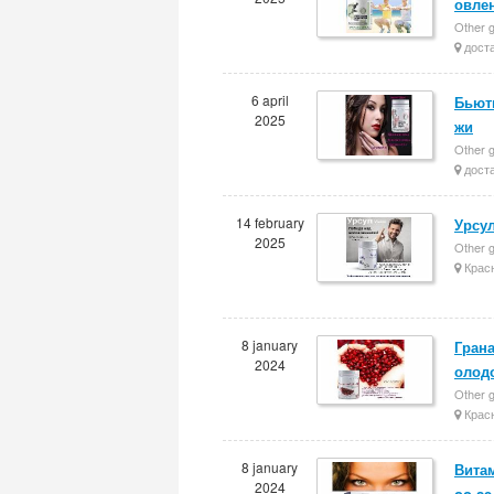
овле
Other g
доста
6 april
Бьюти
2025
жи
Other g
доста
14 february
Урсу
2025
Other g
Крас
8 january
Грана
2024
олод
Other g
Крас
8 january
Витам
2024
oo-se