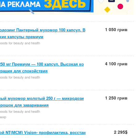
1 050 грив
одозинг Пантерный мухомор 100 капсул. В
ские капсулы премиум
oods for beauty and health
4 100 грив
50 мг Премиум — 100 капсул. Высокая ко
трация для спокойствия
oods for beauty and health
1 250 грив
ный мухомор молотый 250 г — микродози
орошок для заваривания
oods for beauty and health
мир
2 295$
й NT(МСМ) Vision- профилактика, восстан