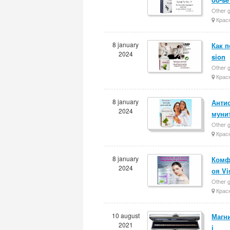
Other g
Крас
8 january
Как п
2024
sion
Other g
Крас
8 january
Антио
2024
муни
Other g
Крас
8 january
Комф
2024
оя Vi
Other g
Крас
10 august
Магни
2021
i