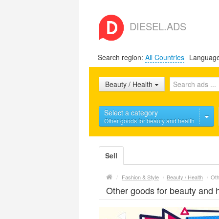
DIESEL.ADS
Search region:
All Countries
Languag
Beauty / Health
Select a category
Other goods for beauty and health
Sell
/
Fashion & Style
/
Beauty / Health
/
Oth
Other goods for beauty and 