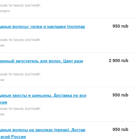
oods for beauty and health
ноярск
950 rub
адные волосы: челки и накладки (полупар
oods for beauty and health
ow
2 900 rub
енный загуститель для волос. Цвет разн
oods for beauty and health
ow
950 rub
адные хвосты и шиньоны. Доставка по все
ссии
oods for beauty and health
ow
950 rub
дные волосы на заколках (пряди). Достав
 всей России