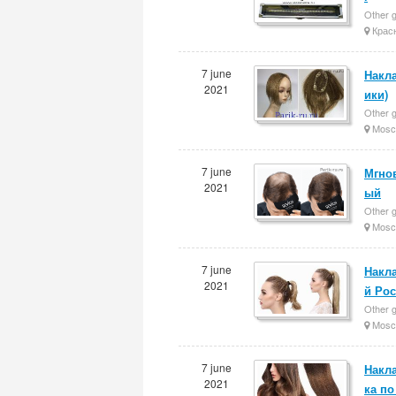
Other g
Крас
7 june
Накл
2021
ики)
Other g
Mosc
7 june
Мгнов
2021
ый
Other g
Mosc
7 june
Накл
2021
й Ро
Other g
Mosc
7 june
Накла
2021
ка по