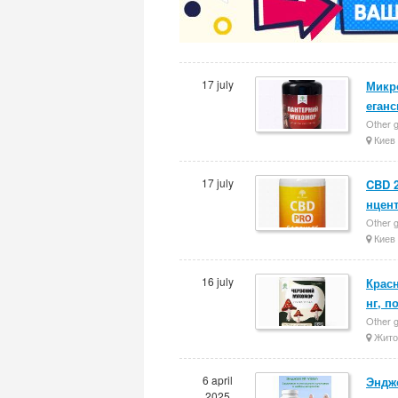
17 july
Микр
еган
Other g
Киев
17 july
CBD 2
нцен
Other g
Киев
16 july
Крас
нг, п
Other g
Жито
6 april
Энджо
2025