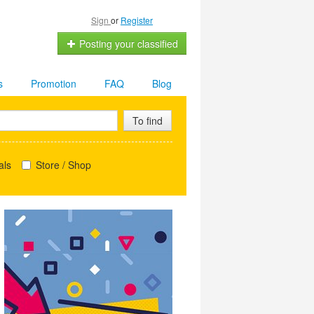
Sign
or
Register
Posting your classified
s
Promotion
FAQ
Blog
To find
als
Store / Shop