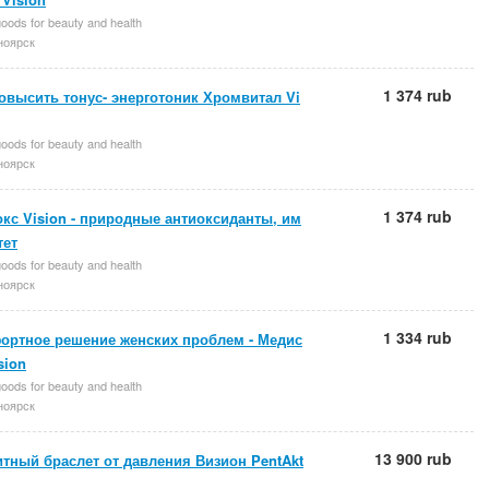
oods for beauty and health
ноярск
1 374 rub
овысить тонус- энерготоник Хромвитал Vi
oods for beauty and health
ноярск
1 374 rub
кс Vision - природные антиоксиданты, им
тет
oods for beauty and health
ноярск
1 334 rub
ортное решение женских проблем - Медис
sion
oods for beauty and health
ноярск
13 900 rub
тный браслет от давления Визион PentAkt