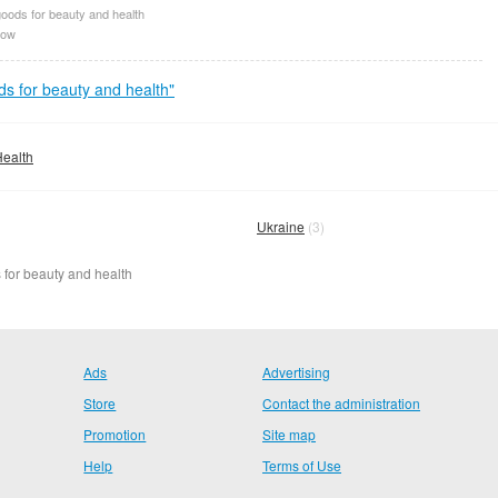
oods for beauty and health
ow
s for beauty and health"
Health
Ukraine
(3)
 for beauty and health
Ads
Advertising
Store
Contact the administration
Promotion
Site map
Help
Terms of Use