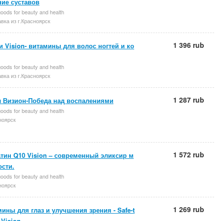
ние суставов
oods for beauty and health
вка из г.Красноярск
1 396 rub
 Vision- витамины для волос ногтей и ко
oods for beauty and health
вка из г.Красноярск
1 287 rub
л Визион-Победа над воспалениями
oods for beauty and health
ноярск
1 572 rub
тин Q10 Vision – современный эликсир м
ости.
oods for beauty and health
ноярск
1 269 rub
ины для глаз и улучшения зрения - Safe-t
 Vision