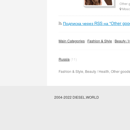
Other g
Mosc
Подписка через RSS на "Other good
Main Categories
Fashion & Style
Beauty / 
Russia
(11)
Fashion & Style, Beauty / Health, Other goods
2004-2022 DIESEL.WORLD