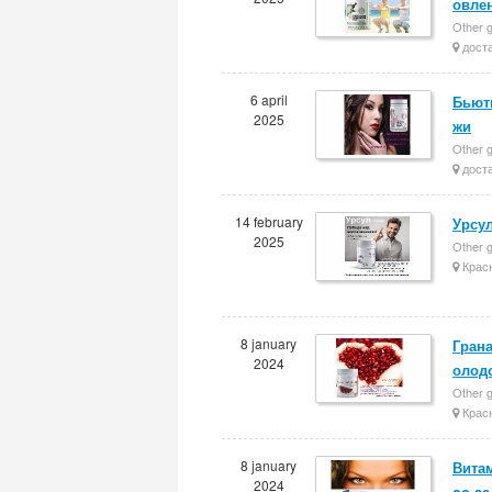
овле
Other g
доста
6 april
Бьюти
2025
жи
Other g
доста
14 february
Урсу
2025
Other g
Крас
8 january
Грана
2024
олод
Other g
Крас
8 january
Витам
2024
oo-se