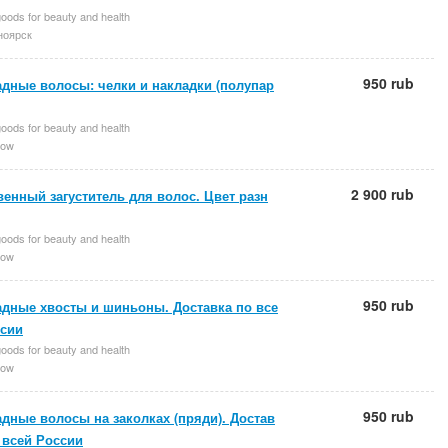
oods for beauty and health
ноярск
950 rub
адные волосы: челки и накладки (полупар
oods for beauty and health
ow
2 900 rub
енный загуститель для волос. Цвет разн
oods for beauty and health
ow
950 rub
адные хвосты и шиньоны. Доставка по все
ссии
oods for beauty and health
ow
950 rub
дные волосы на заколках (пряди). Достав
 всей России