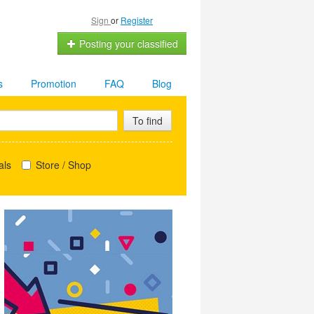
Sign
or
Register
Posting your classified
s
Promotion
FAQ
Blog
To find
als
Store / Shop