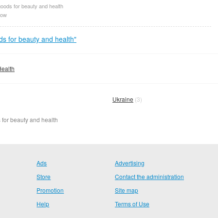
oods for beauty and health
ow
s for beauty and health"
Health
Ukraine
(3)
 for beauty and health
Ads
Advertising
Store
Contact the administration
Promotion
Site map
Help
Terms of Use