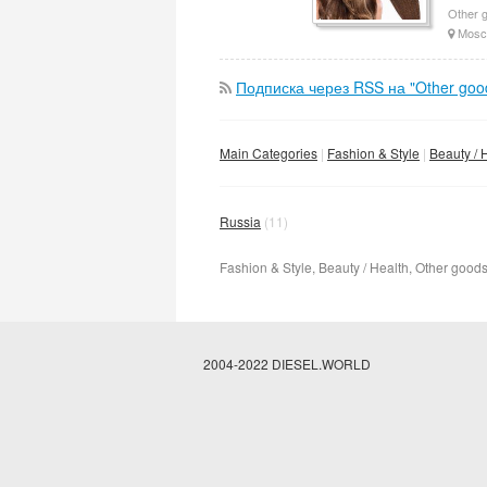
Other g
Mosc
Подписка через RSS на "Other good
Main Categories
Fashion & Style
Beauty / 
Russia
(11)
Fashion & Style, Beauty / Health, Other goods
2004-2022 DIESEL.WORLD