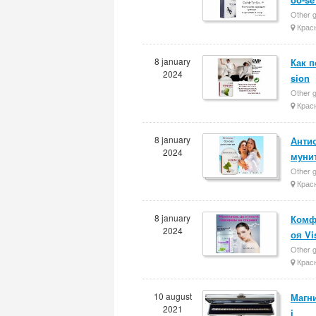
Other g
Крас
8 january
Как п
2024
sion
Other g
Крас
8 january
Антио
2024
муни
Other g
Крас
8 january
Комф
2024
оя Vi
Other g
Крас
10 august
Магни
2021
i