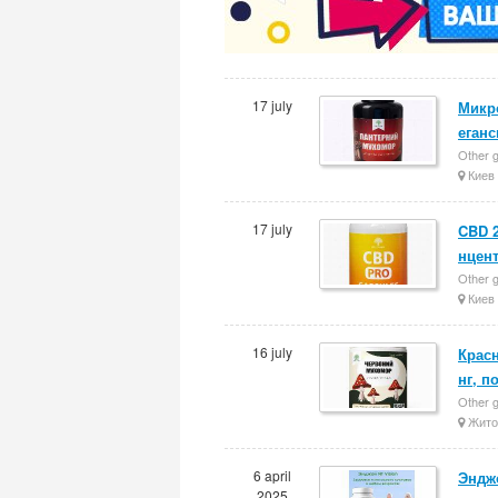
17 july
Микр
еган
Other g
Киев
17 july
CBD 2
нцен
Other g
Киев
16 july
Крас
нг, п
Other g
Жито
6 april
Энджо
2025