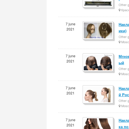
Other g
Крас
7 june
Накл
2021
ики)
Other g
Mosc
7 june
Мгнов
2021
ый
Other g
Mosc
7 june
Накл
2021
й Ро
Other g
Mosc
7 june
Накла
2021
ка по