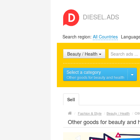
DIESEL.ADS
Search region:
All Countries
Languag
Beauty / Health
Select a category
Other goods for beauty and health
Sell
/
Fashion & Style
/
Beauty / Health
/
Oth
Other goods for beauty and 