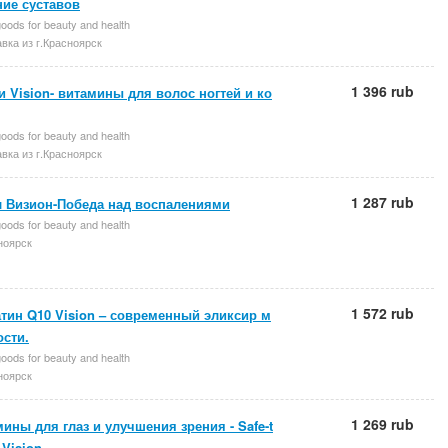
ние суставов
oods for beauty and health
вка из г.Красноярск
1 396 rub
 Vision- витамины для волос ногтей и ко
oods for beauty and health
вка из г.Красноярск
1 287 rub
л Визион-Победа над воспалениями
oods for beauty and health
ноярск
1 572 rub
тин Q10 Vision – современный эликсир м
ости.
oods for beauty and health
ноярск
1 269 rub
ины для глаз и улучшения зрения - Safe-t
 Vision