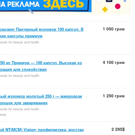
1 050 грив
одозинг Пантерный мухомор 100 капсул. В
ские капсулы премиум
oods for beauty and health
4 100 грив
50 мг Премиум — 100 капсул. Высокая ко
трация для спокойствия
oods for beauty and health
1 250 грив
ный мухомор молотый 250 г — микродози
орошок для заваривания
oods for beauty and health
мир
2 295$
й NT(МСМ) Vision- профилактика, восстан