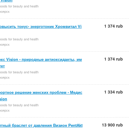
oods for beauty and health
ноярск
1 374 rub
овысить тонус- энерготоник Хромвитал Vi
oods for beauty and health
ноярск
1 374 rub
кс Vision - природные антиоксиданты, им
тет
oods for beauty and health
ноярск
1 334 rub
ортное решение женских проблем - Медис
sion
oods for beauty and health
ноярск
13 900 rub
тный браслет от давления Визион PentAkt