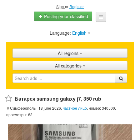
Sign
or
Register
Posting your classified
Language:
English
Home
All ads
All regions
Shops
All categories
Promotion
FAQ
Blog
Батарея samsung galaxy j7
,
350 rub
Симферополь
| 18 june 2026,
частное лицо
, номер: 340500,
просмотры: 83