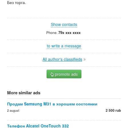
Без торга.
Show contacts
79x xxx xxxx
Phone.
to write a message
All author's classifieds
promote ads
More similar ads
Продам Samsung M31 в хорошем состоянии
2 500 rub
2 august
Телефон Alcatel OneTouch 332