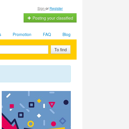
Sign
or
Register
Posting your classified
s
Promotion
FAQ
Blog
To find