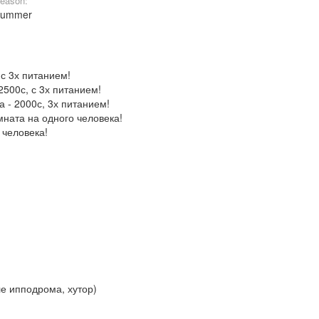
eason:
Summer
 с 3х питанием!
2500с, с 3х питанием!
 - 2000с, 3х питанием!
мната на одного человека!
 человека!
ле ипподрома, хутор)