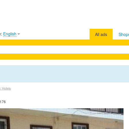
e:
English
All ads
Shop
/ Hotels
0176