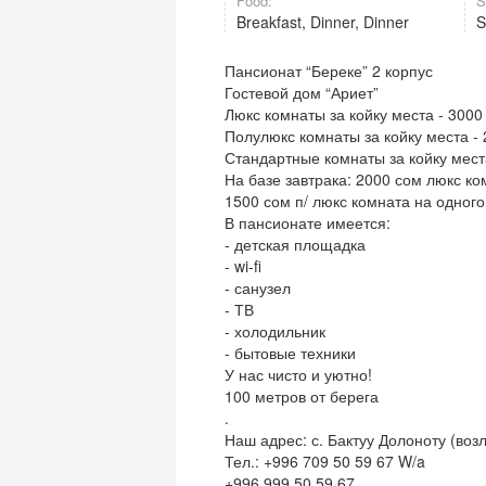
Food:
S
Breakfast, Dinner, Dinner
Пансионат “Береке” 2 корпус
Гостевой дом “Ариет”
Люкс комнаты за койку места - 3000
Полулюкс комнаты за койку места - 
Стандартные комнаты за койку места
На базе завтрака: 2000 сом люкс ко
1500 сом п/ люкс комната на одного
В пансионате имеется:
- детская площадка
- wi-fi
- санузел
- ТВ
- холодильник
- бытовые техники
У нас чисто и уютно!
100 метров от берега
.
Наш адрес: с. Бактуу Долоноту (воз
Тел.: +996 709 50 59 67 W/a
+996 999 50 59 67