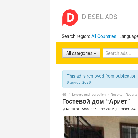
DIESEL.ADS
Search region:
All Countries
Languag
All categories
This ad is removed from publication
6 august 2026
/
Leisure and recreation
/
Resorts / Resorts 
Гостевой дом “Ариет”
Karakol
| Added: 6 june 2026, number: 34