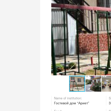
Name of institution:
S
Гостевой дом “Ариет”
3