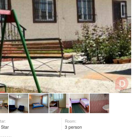
tar:
Room:
 Star
3 person