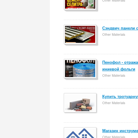
Other Materials
Сэндвич панели 
Other Materials
Пенофол - отраж
иниевой фольги
Other Materials
Купить тротуарну
Other Materials
Магазин инструме
Other Materials