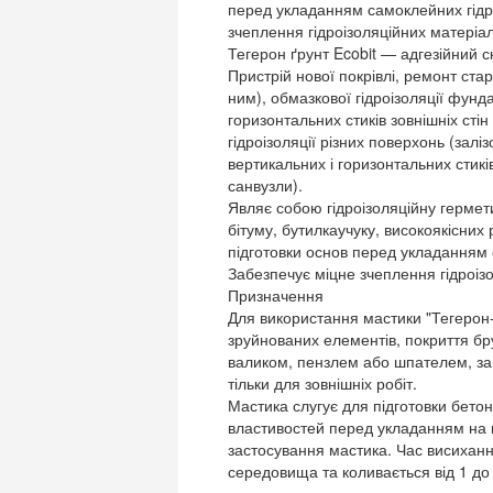
перед укладанням самоклейних гідро
зчеплення гідроізоляційних матеріа
Тегерон ґрунт Ecobit — адгезійний 
Пристрій нової покрівлі, ремонт стар
ним), обмазкової гідроізоляції фунда
горизонтальних стиків зовнішніх стін 
гідроізоляції різних поверхонь (залі
вертикальних і горизонтальних стиків 
санвузли).
Являє собою гідроізоляційну гермет
бітуму, бутилкаучуку, високоякісних
підготовки основ перед укладанням с
Забезпечує міцне зчеплення гідроіз
Призначення
Для використання мастики "Тегерон-
зруйнованих елементів, покриття бр
валиком, пензлем або шпателем, за 
тільки для зовнішніх робіт.
Мастика слугує для підготовки бето
властивостей перед укладанням на н
застосування мастика. Час висихан
середовища та коливається від 1 до