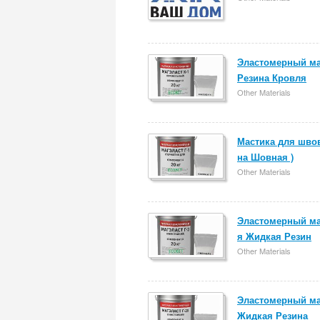
Эластомерный ма
Резина Кровля
Other Materials
Мастика для швов
на Шовная )
Other Materials
Эластомерный ма
я Жидкая Резин
Other Materials
Эластомерный ма
Жидкая Резина