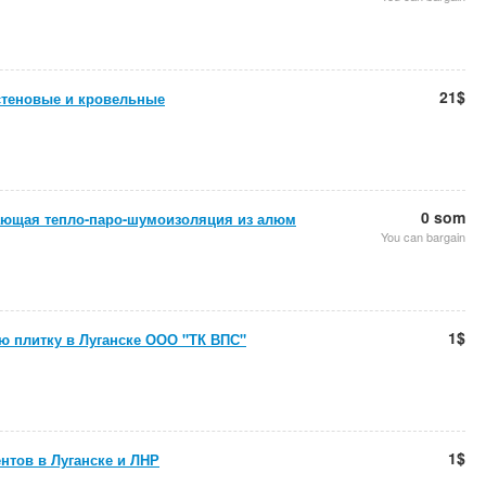
21$
стеновые и кровельные
0 som
ающая тепло-паро-шумоизоляция из алюм
You can bargain
1$
ю плитку в Луганске ООО "ТК ВПС"
1$
нтов в Луганске и ЛНР