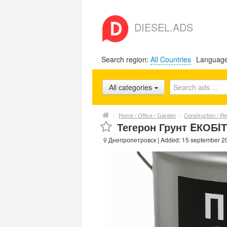
DIESEL.ADS
Search region:
All Countries
Languag
All categories
/
Home / Office / Garden
/
Construction / Re
Тегерон Грунт EКОБIТ 
Днепропетровск
| Added: 15 september 2