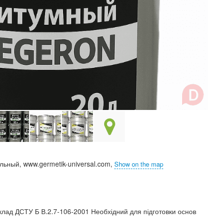
ьный, www.germetik-universal.com,
Show on the map
склад ДСТУ Б В.2.7-106-2001 Необхідний для підготовки основ