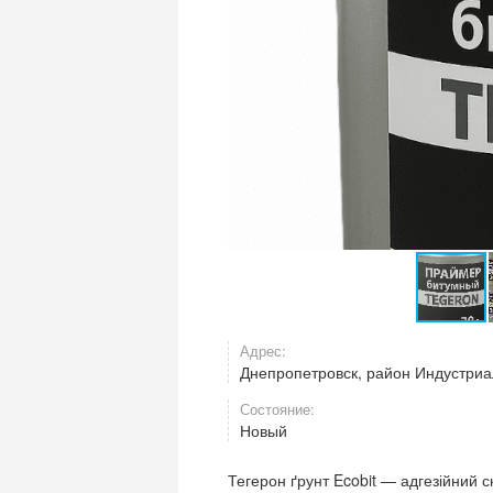
Адрес:
Днепропетровск, район Индустриал
Состояние:
Новый
Тегерон ґрунт Ecobit — адгезійний 