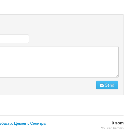
Send
0 som
ебастр. Цемент. Селитра.
You can bargain