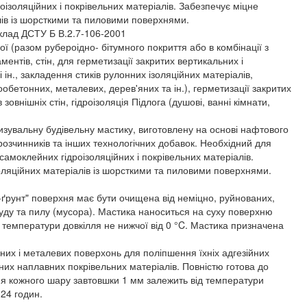
ізоляційних і покрівельних матеріалів. Забезпечує міцне
лів із шорсткими та пиловими поверхнями.
склад ДСТУ Б В.2.7-106-2001
ої (разом рубероідно- бітумного покриття або в комбінації з
ментів, стін, для герметизації закритих вертикальних і
і ін., закладення стиків рулонних ізоляційних матеріалів,
зообетонних, металевих, дерев'яних та ін.), герметизації закритих
зовнішніх стін, гідроізоляція Підлога (душові, ванні кімнати,
изувальну будівельну мастику, виготовлену на основі нафтового
 розчинників та інших технологічних добавок. Необхідний для
амоклейних гідроізоляційних і покрівельних матеріалів.
оляційних матеріалів із шорсткими та пиловими поверхнями.
ґрунт" поверхня має бути очищена від неміцно, руйнованих,
уду та пилу (мусора). Мастика наноситься на суху поверхню
температури довкілля не нижчої від 0 °C. Мастика призначена
нних і металевих поверхонь для поліпшення їхніх адгезійних
их наплавних покрівельних матеріалів. Повністю готова до
ня кожного шару завтовшки 1 мм залежить від температури
 24 годин.