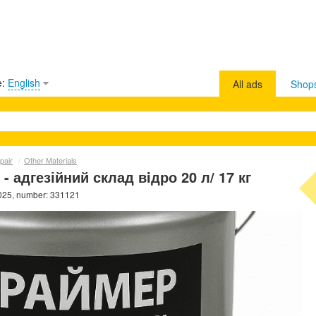
e:
English
All ads
Shop
pair
/
Other Materials
- адгезійний склад вiдро 20 л/ 17 кг
025, number: 331121