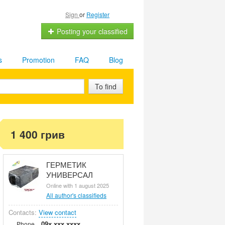
Sign
or
Register
Posting your classified
s
Promotion
FAQ
Blog
To find
1 400 грив
ГЕРМЕТИК
УНИВЕРСАЛ
Online with 1 august 2025
All author's classifieds
Contacts:
View contact
09x xxx xxxx
Phone.