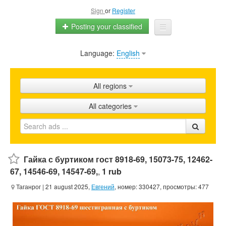
Sign
or
Register
Posting your classified
Language:
English
Home
All ads
All regions
Shops
All categories
Promotion
FAQ
Blog
Гайка с буртиком гост 8918-69, 15073-75, 12462-
67, 14546-69, 14547-69,
,
1 rub
Таганрог
| 21 august 2025,
Евгений
, номер: 330427, просмотры: 477