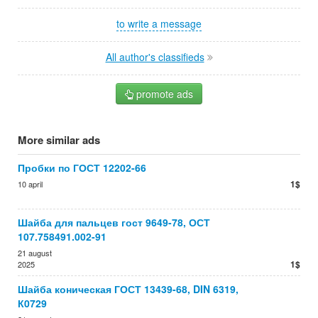
to write a message
All author's classifieds
promote ads
More similar ads
Пробки по ГОСТ 12202-66
1$
10 april
Шайба для пальцев гост 9649-78, ОСТ
107.758491.002-91
21 august
1$
2025
Шайба коническая ГОСТ 13439-68, DIN 6319,
К0729