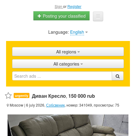
Sign
or
Register
Posting your classified
Language:
English
Home
All ads
All regions
Shops
All categories
Promotion
FAQ
Blog
Диван Кресло
,
150 000 rub
urgently
Moscow
| 6 july 2026,
Собсвеник
, номер: 341049, просмотры: 75