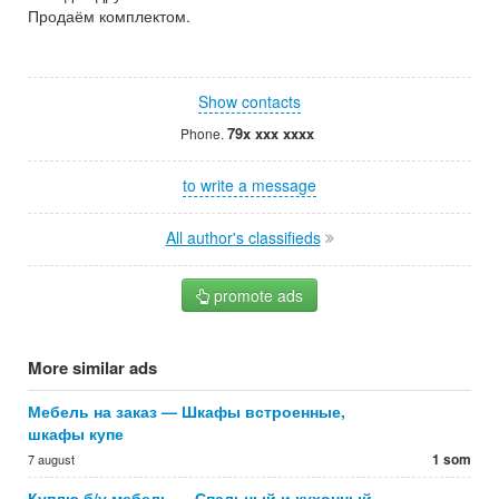
Продаём комплектом.
Show contacts
79x xxx xxxx
Phone.
to write a message
All author's classifieds
promote ads
More similar ads
Мебель на заказ — Шкафы встроенные,
шкафы купе
1 som
7 august
Куплю б/у мебель — Спальный и кухонный