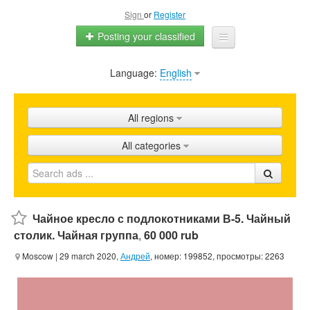
Sign
or
Register
Posting your classified
Language:
English
Home
All ads
All regions
Shops
All categories
Promotion
FAQ
Blog
Чайное кресло с подлокотниками В-5. Чайный
столик. Чайная группа
,
60 000 rub
Moscow
| 29 march 2020,
Андрей
, номер: 199852, просмотры: 2263