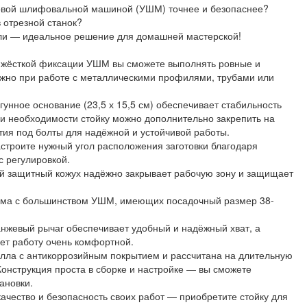
ловой шлифовальной машиной (УШМ) точнее и безопаснее?
 отрезной станок?
ли — идеальное решение для домашней мастерской!
ря жёсткой фиксации УШМ вы сможете выполнять ровные и
ажно при работе с металлическими профилями, трубами или
гунное основание (23,5 х 15,5 см) обеспечивает стабильность
ри необходимости стойку можно дополнительно закрепить на
тия под болты для надёжной и устойчивой работы.
настроите нужный угол расположения заготовки благодаря
 регулировкой.
ый защитный кожух надёжно закрывает рабочую зону и защищает
тима с большинством УШМ, имеющих посадочный размер 38-
анжевый рычаг обеспечивает удобный и надёжный хват, а
ет работу очень комфортной.
алла с антикоррозийным покрытием и рассчитана на длительную
Конструкция проста в сборке и настройке — вы сможете
ановки.
качество и безопасность своих работ — приобретите стойку для