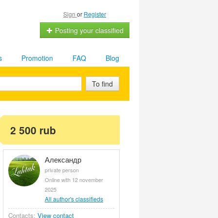
Sign
or
Register
Posting your classified
s
Promotion
FAQ
Blog
To find
2 500 rub
Александр
private person
Online with 12 november
2025
All author's classifieds
Contacts:
View contact