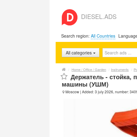
DIESEL.ADS
Search region:
All Countries
Languag
All categories
/
Home / Office / Garden
/
Instruments
/
Po
Держатель - стойка,
машины (УШМ)
Moscow
| Added: 3 july 2026, number: 34