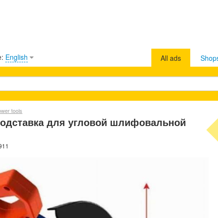
e:
English
All ads
Shop
wer tools
 подставка для угловой шлифовальной
0911