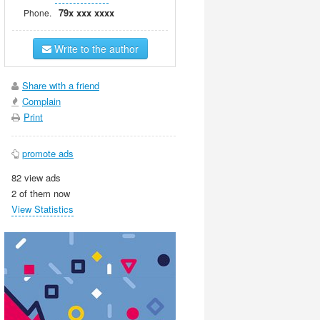
79x xxx xxxx
Phone.
Write to the author
Share with a friend
Complain
Print
promote ads
82 view ads
2 of them now
View Statistics