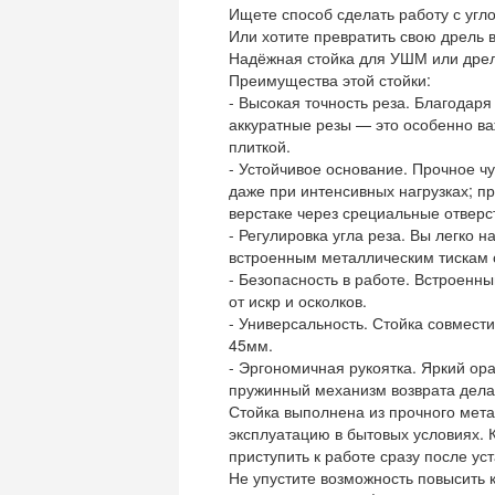
Ищете способ сделать работу с уг
Или хотите превратить свою дрель в
Надёжная стойка для УШМ или дре
Преимущества этой стойки:
- Высокая точность реза. Благода
аккуратные резы — это особенно в
плиткой.
- Устойчивое основание. Прочное чу
даже при интенсивных нагрузках; п
верстаке через срециальные отверс
- Регулировка угла реза. Вы легко 
встроенным металлическим тискам с
- Безопасность в работе. Встроенн
от искр и осколков.
- Универсальность. Стойка совмес
45мм.
- Эргономичная рукоятка. Яркий ор
пружинный механизм возврата дела
Стойка выполнена из прочного мет
эксплуатацию в бытовых условиях. 
приступить к работе сразу после уст
Не упустите возможность повысить 