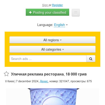
Sign
or
Register
Posting your classified
Language:
English
Home
All ads
All regions
Shops
All categories
Promotion
FAQ
Blog
Уличная реклама ресторана
,
18 000 грив
Киев
| 7 december 2024,
Денис
, номер: 321047, просмотры: 675