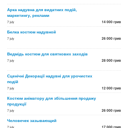
Арка надувна для видатних подій,
маркетингу, реклами
14 000 грив
7 july
Белка костюм надувной
26 000 грив
7 july
Ведмідь костюм для святкових заходів
28 000 грив
7 july
Сценічні Декорації надувні для урочистих
подій
12 000 грив
7 july
Костюм аніматору для збільшення продажу
продукції
26 000 грив
7 july
Человечек зазывающий
17 000 грив
7 july