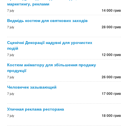
маркетингу, реклами
14 000 грив
7 july
Ведмідь костюм для святкових заходів
28 000 грив
7 july
Сценічні Декорації надувні для урочистих
подій
12 000 грив
7 july
Костюм аніматору для збільшення продажу
продукції
26 000 грив
7 july
Человечек зазывающий
17 000 грив
7 july
Уличная реклама ресторана
18 000 грив
7 july