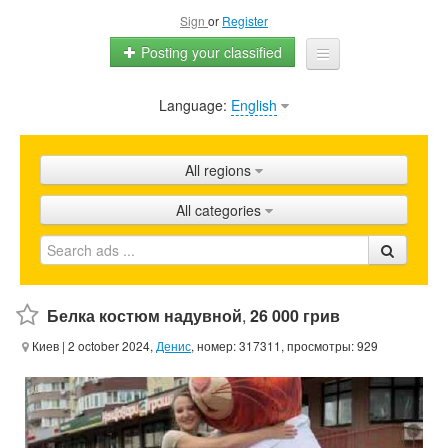
Sign
or
Register
Posting your classified
Language:
English
Home
All ads
All regions
Shops
All categories
Promotion
FAQ
Blog
Белка костюм надувной
,
26 000 грив
Киев
| 2 october 2024,
Денис
, номер: 317311, просмотры: 929