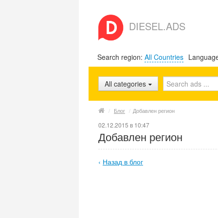
DIESEL.ADS
Search region:
All Countries
Languag
All categories
/
Блог
/
Добавлен регион
02.12.2015 в 10:47
Добавлен регион
‹
Назад в блог