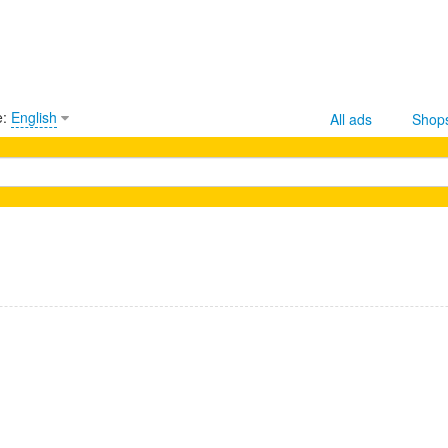
e:
English
All ads
Shop