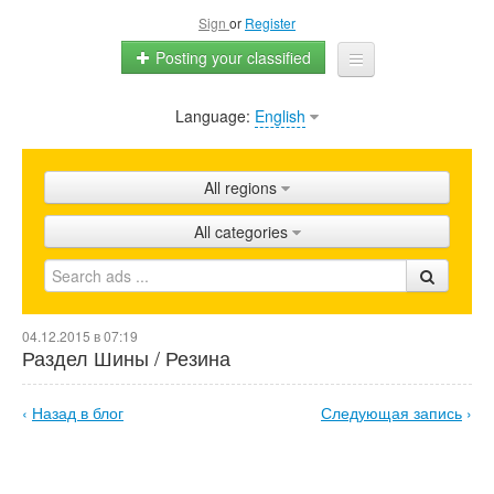
Sign
or
Register
Posting your classified
Language:
English
Home
All ads
All regions
Shops
All categories
Promotion
FAQ
04.12.2015 в 07:19
Blog
Раздел Шины / Резина
‹
Назад в блог
Следующая запись
›