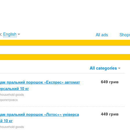
e:
English
All ads
Shop
All categories
649 грив
ам пральний порошок «Експрес» автомат
ерсальний 10 кг
 household goods
ропетровск
449 грив
ам пральний порошок «Лотос+» універса
й 10 кг
 household goods