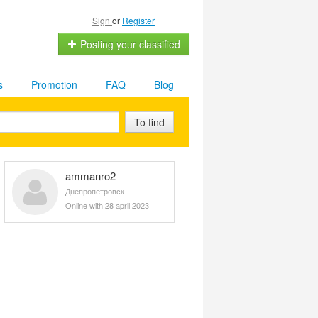
Sign
or
Register
Posting your classified
s
Promotion
FAQ
Blog
To find
ammanro2
Днепропетровск
Online with 28 april 2023