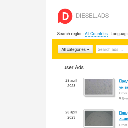
DIESEL.ADS
Search region:
All Countries
Languag
All categories
user Ads
28 april
Прод
2023
унів
Other
Днеп
28 april
Прод
2023
льни
Other