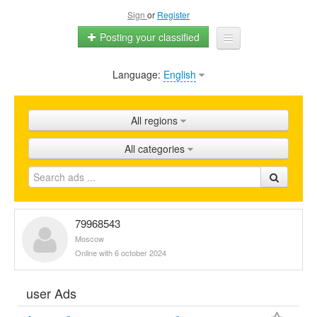
Sign
or
Register
Posting your classified
Language:
English
Home
All ads
All regions
Shops
All categories
Promotion
FAQ
Blog
79968543
Moscow
Online with 6 october 2024
user Ads