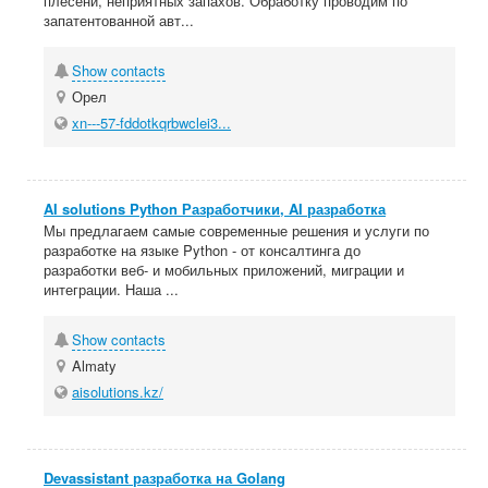
плесени, неприятных запахов. Обработку проводим по
запатентованной авт...
Show contacts
Орел
xn---57-fddotkqrbwclei3...
AI solutions Python Разработчики, AI разработка
Мы предлагаем самые современные решения и услуги по
разработке на языке Python - от консалтинга до
разработки веб- и мобильных приложений, миграции и
интеграции. Наша ...
Show contacts
Almaty
aisolutions.kz/
Devassistant разработка на Golang