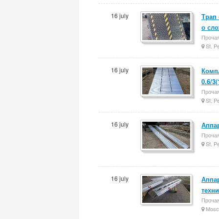
16 july
Трап
о сл
Прочая
St. P
16 july
Комп
0.6/3
Прочая
St. P
16 july
Аппар
Прочая
St. P
16 july
Аппар
техни
Прочая
Mosc