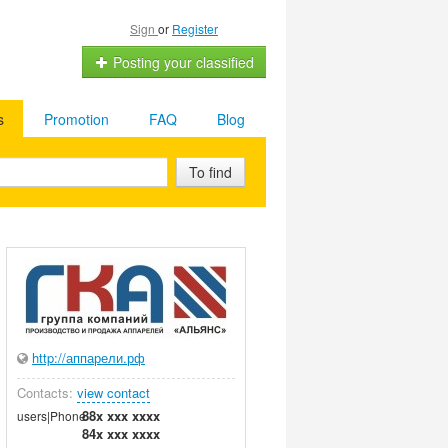
Sign
or
Register
Posting your classified
s
Promotion
FAQ
Blog
To find
http://аппарели.рф
Contacts:
view contact
88x xxx xxxx
users|Phone
84x xxx xxxx