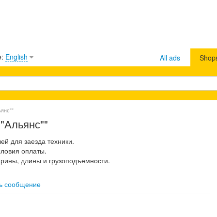
e:
English
All ads
Shop
янс""
"Альянс""
й для заезда техники.
словия оплаты.
ирины, длины и грузоподъемности.
ь сообщение