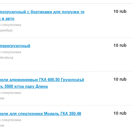
10 rub
погрузочный с бортиками для погрузки те
 в авто
 спецтехника
ринбург
10 rub
 перегрузочный
 спецтехника
etersburg
10 rub
рели алюминиевые ГКА 600.50 Грузоподъё
ь 5500 кг/на пару Длина
 спецтехника
ow
10 rub
ели для спецтехники Модель ГКА 350.48
 спецтехника
ow