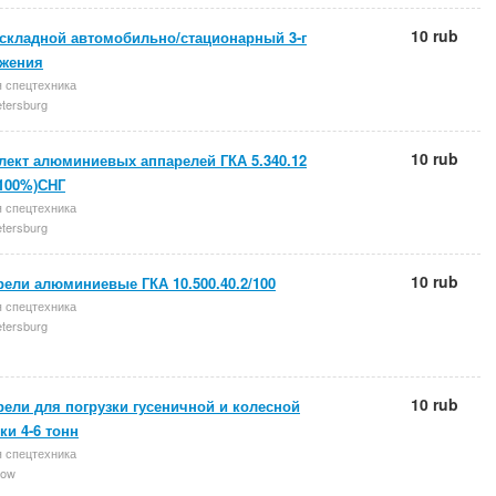
10 rub
 складной автомобильно/стационарный 3-г
ожения
 спецтехника
etersburg
10 rub
лект алюминиевых аппарелей ГКА 5.340.12
(100%)СНГ
 спецтехника
etersburg
10 rub
ели алюминиевые ГКА 10.500.40.2/100
 спецтехника
etersburg
10 rub
ели для погрузки гусеничной и колесной
ки 4-6 тонн
 спецтехника
ow