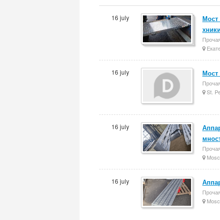
16 july
Мост 
хники
Прочая
Екате
16 july
Мост
Прочая
St. P
16 july
Аппа
мност
Прочая
Mosc
16 july
Аппар
Прочая
Mosc