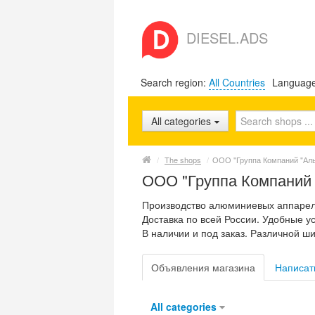
DIESEL.ADS
Search region:
All Countries
Languag
All categories
/
The shops
/
ООО "Группа Компаний "Аль
ООО "Группа Компаний 
Производство алюминиевых аппареле
Доставка по всей России. Удобные у
В наличии и под заказ. Различной ш
Объявления магазина
Написат
All categories