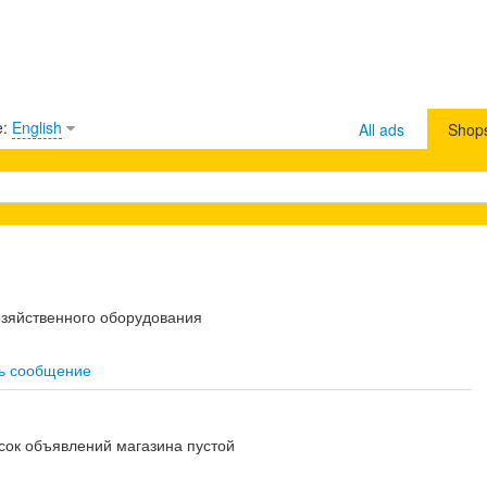
e:
English
All ads
Shop
озяйственного оборудования
ь сообщение
сок объявлений магазина пустой