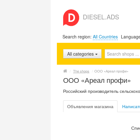
DIESEL.ADS
Search region:
All Countries
Languag
All categories
/
The shops
/
ООО «Ареал профи»
ООО «Ареал профи»
Российский производитель сельскох
Объявления магазина
Написат
Спи