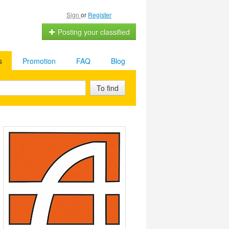
Sign
or
Register
Posting your classified
s
Promotion
FAQ
Blog
To find