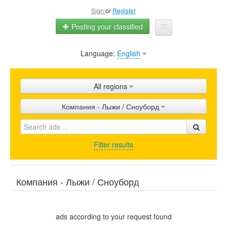
Sign
or
Register
Posting your classified
Language:
English
Home
All ads
All regions
Shops
Компания - Лыжи / Сноуборд
Promotion
FAQ
Filter results
Blog
Компания - Лыжи / Сноуборд
ads according to your request found