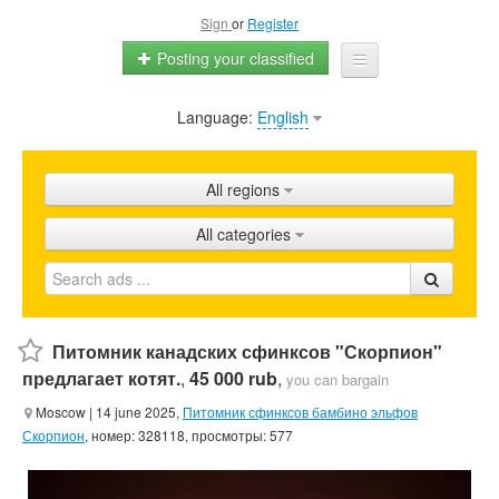
Sign
or
Register
Posting your classified
Language:
English
Home
All ads
All regions
Shops
All categories
Promotion
FAQ
Blog
Питомник канадских сфинксов "Скорпион"
предлагает котят.
,
45 000 rub
,
you can bargain
Moscow
| 14 june 2025,
Питомник сфинксов бамбино эльфов
Скорпион
, номер: 328118, просмотры: 577