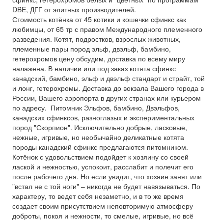
DBE, ДГГ от элитных производителей.
Стоимость котёнка от 45 котики и кошечки сфинкс как
любимцы, от 65 тр с правом Международного племенного
разведения. Котят, подростков, взрослых животных,
племенные пары пород эльф, двэльф, бамбино,
гетерохромов цену обсудим, доставка по всему миру
налажена. В наличии или под заказ котята сфинкс
канадский, бамбино, эльф и двэльф стандарт и страйт, той
и лонг, гетерохромы. Доставка до вокзала Вашего города в
России, Вашего аэропорта в других странах или курьером
по адресу. Питомник Эльфов, бамбино, Двэльфов,
канадских сфинксов, разноглазых и экспериментальных
пород "Скорпион". ​Исключительно добрые, ласковые,
нежные, игривые, но необычайно деликатные котята
породы канадский сфинкс предлагаются питомником.
Котёнок с удовольствием подойдет к хозяину со своей
лаской и нежностью, успокоит, расслабит и полечит его
после рабочего дня. Но если увидит, что хозяин занят или
"встал не с той ноги" – никогда не будет навязываться. По
характеру, то ведет себя незаметно, и в то же время
создает своим присутствием неповторимую атмосферу
доброты, покоя и нежности, то смелые, игривые, но всё