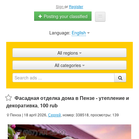
Sign
or
Register
Posting your classified
Language:
English
Home
All ads
All regions
Shops
All categories
Promotion
FAQ
Blog
Фасадная отделка дома в Пензе - утепление и
декоративка
,
100 rub
Пенза
| 18 april 2026,
Сергей
, номер: 338518, просмотры: 139