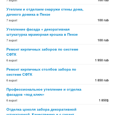
100 rub
7 august
Утеплим и отделаем снаружи стены дома,
дачного домика в Пензе
100 rub
7 august
Утепление фасада + декоративная
штукатурка мраморная крошка в Пензе
100 rub
7 august
Ремонт кирпичных заборов по системе
СФТК
1 950 rub
6 august
Ремонт кирпичных столбов забора по
системе СФТК
1 850 rub
6 august
Профессиональное утепление и отделка
фасадов «под ключ»
1 850$
6 august
Отделка цоколя забора декоративной
штукатуркой. Качественно и с гарант