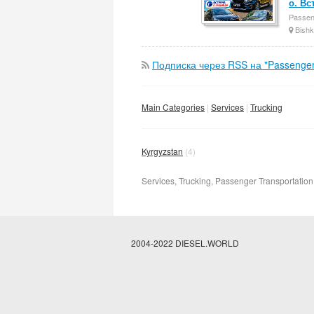
о. Вс
Passen
Bishk
Подписка через RSS на "Passenger 
Main Categories
Services
Trucking
Kyrgyzstan
(4)
Services, Trucking, Passenger Transportation
2004-2022 DIESEL.WORLD