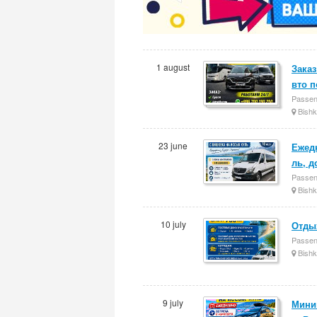
1 august
Заказ
вто 
Passen
Bishk
23 june
Ежед
ль, д
Passen
Bishk
10 july
Отдых
Passen
Bishk
9 july
Минив