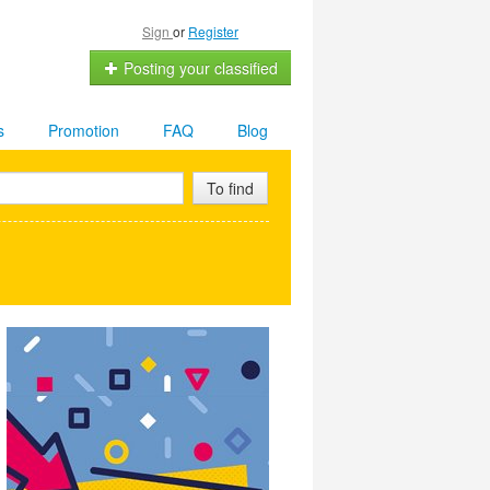
Sign
or
Register
Posting your classified
s
Promotion
FAQ
Blog
To find