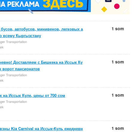
1 som
 бусов, автобусов, минивенов, легковых а
по всему Кыргызстану
ger Transportation
ek
1 som
невно! Доставляем с Бишкека на Иссык Ку
о ворот пансионатов
ger Transportation
ek
1 som
 на Иссык Куле, цены от 700 сом
ger Transportation
ek
1 som
эны Kia Carnival на Иссык-Куль ежедневн