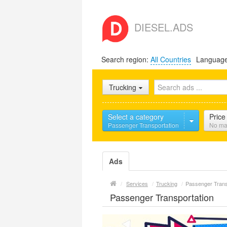
DIESEL.ADS
Search region:
All Countries
Languag
Trucking
Select a category
Price
Passenger Transportation
No ma
Ads
/
Services
/
Trucking
/
Passenger Trans
Passenger Transportation