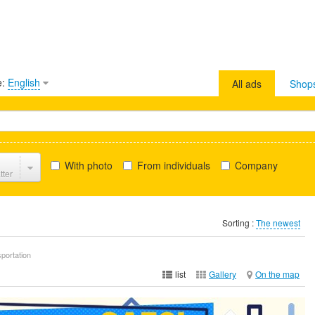
e:
English
All ads
Shop
With photo
From individuals
Company
tter
Sorting :
The newest
portation
list
Gallery
On the map