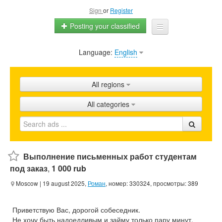
Sign
or
Register
Posting your classified
Language:
English
Home
All ads
All regions
Shops
All categories
Promotion
FAQ
Blog
Выполнение письменных работ студентам
под заказ
,
1 000 rub
Moscow
| 19 august 2025,
Роман
, номер: 330324, просмотры: 389
Приветствую Вас, дорогой собеседник.
Не хочу быть надоедливым и займу только пару минут.