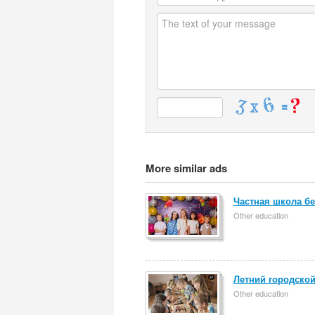
More similar ads
Частная школа бе
Other education
Летний городской
Other education