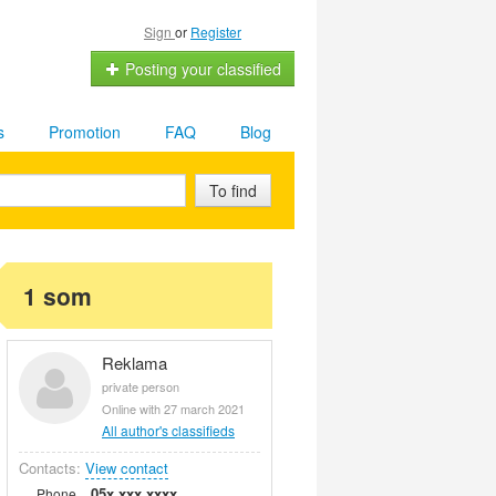
Sign
or
Register
Posting your classified
s
Promotion
FAQ
Blog
To find
1 som
Reklama
private person
Online with 27 march 2021
All author's classifieds
Contacts:
View contact
05x xxx xxxx
Phone.