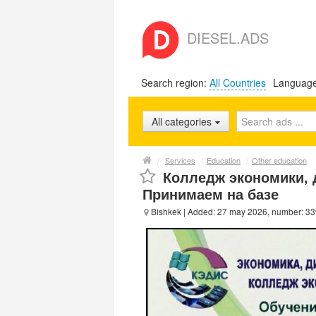
DIESEL.ADS
Search region:
All Countries
Languag
All categories
/
Services
/
Education
/
Other education
Колледж экономики, 
Принимаем на базе
Bishkek
| Added: 27 may 2026, number: 3