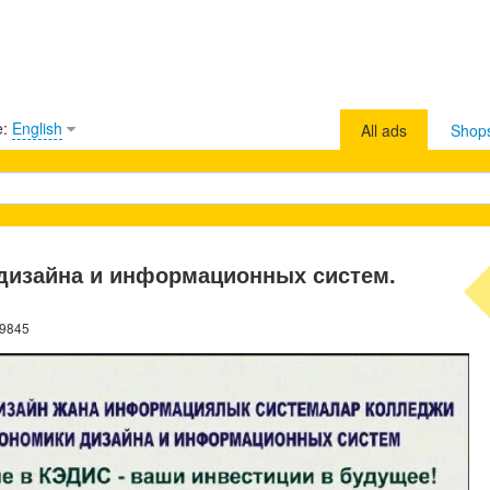
e:
English
All ads
Shop
дизайна и информационных систем.
39845