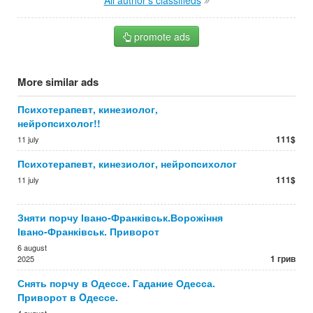
All author's classifieds
promote ads
More similar ads
Психотерапевт, кинезиолог,
нейропсихолог!!
111$
11 july
Психотерапевт, кинезиолог, нейропсихолог
111$
11 july
Зняти порчу Івано-Франківськ.Ворожіння
Івано-Франківськ. Приворот
6 august
1 грив
2025
Снять порчу в Одессе. Гадание Одесса.
Приворот в Oдессе.