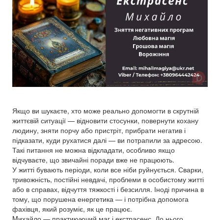
Якщо ви шукаєте, хто може реально допомогти в скрутній
життєвій ситуації — відновити стосунки, повернути кохану
людину, зняти порчу або пристріт, прибрати негатив і
підказати, куди рухатися далі — ви потрапили за адресою.
Такі питання не можна відкладати, особливо якщо
відчуваєте, що звичайні поради вже не працюють.
У житті бувають періоди, коли все ніби руйнується. Сварки,
тривожність, постійні невдачі, проблеми в особистому житті
або в справах, відчуття тяжкості і безсилля. Іноді причина в
тому, що порушена енергетика — і потрібна допомога
фахівця, який розуміє, як це працює.
Mихайло — практикуючий маг і екстрасенс. До нього