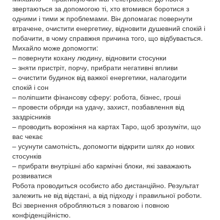
звертаються за допомогою ті, хто втомився боротися з
одними і тими ж проблемами. Він допомагає повернути
втрачене, очистити енергетику, відновити душевний спокій і
побачити, в чому справжня причина того, що відбувається.
Михайло може допомогти:
– повернути кохану людину, відновити стосунки
– зняти пристріт, порчу, прибрати негативні впливи
– очистити будинок від важкої енергетики, налагодити
спокій і сон
– поліпшити фінансову сферу: робота, бізнес, гроші
– провести обряди на удачу, захист, позбавлення від
заздрісників
– проводить ворожіння на картах Таро, щоб зрозуміти, що
вас чекає
– усунути самотність, допомогти відкрити шлях до нових
стосунків
– прибрати внутрішні або кармічні блоки, які заважають
розвиватися
Робота проводиться особисто або дистанційно. Результат
залежить не від відстані, а від підходу і правильної роботи.
Всі звернення обробляються з повагою і повною
конфіденційністю.