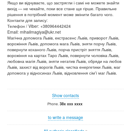
Якщо ви відчуваєте, що застрягли і самі не можете знайти
вихід — не чекайте, поки все стане ще гірше. Правильне
рішення в потрібний момент може змінити багато чого.
Контакти для запису:
Телефон / Viber: +380964442424
Email: mihailmagiya@ukr.net
Магічна допомога Львів, екстрасенс Львів, приворот Львів,
ворожіння Львів, допомога мага Львів, зняти порчу Львів,
повернути коханого Львів, порча пристріт зняття Львів,
ворожіння на картах Таро Львів, повернути чоловіка Львів,
любовна магія Львів, зняти негатив Львів, обряди на любов
Львів, захист від ворогів Львів, чистка енергетики Львів, маг
допомога у відносинах Львів, відновлення сім'ї маг Львів.
Show contacts
38x xxx xxxx
Phone.
to write a message