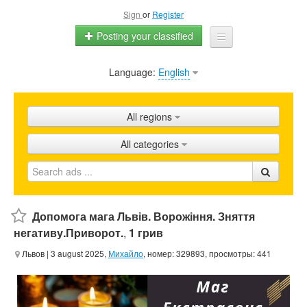
Sign
or
Register
Posting your classified
Language:
English
Home
All ads
All regions
Shops
All categories
Promotion
FAQ
Blog
Допомога мага Львів. Ворожіння. Зняття
негативу.Пpиворот.
,
1 грив
Львов
| 3 august 2025,
Михайло
, номер: 329893, просмотры: 441