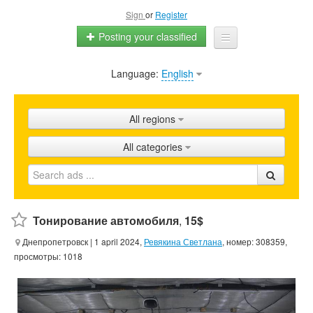
Sign
or
Register
Posting your classified
Language:
English
Home
All ads
All regions
Shops
All categories
Promotion
FAQ
Blog
Тонирование автомобиля
,
15$
Днепропетровск
| 1 april 2024,
Ревякина Светлана
, номер: 308359,
просмотры: 1018