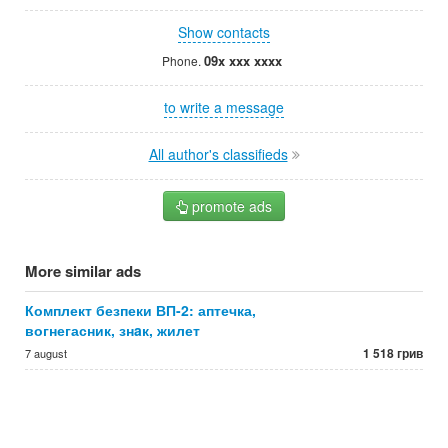
Show contacts
09x xxx xxxx
Phone.
to write a message
All author's classifieds
promote ads
More similar ads
Комплект безпеки ВП-2: аптечка,
вогнегасник, знaк, жилет
1 518 грив
7 august