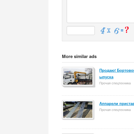
More similar ads
Продаю! Бортовой
ыпуска
Прочая спецтехника
Аппарели пристав
Прочая спецтехника