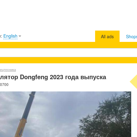
e:
English
All ads
Shop
ецтехника
лятор Dongfeng 2023 года выпуска
40700