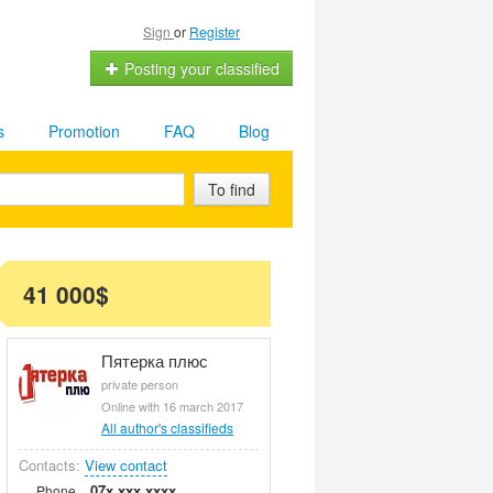
Sign
or
Register
Posting your classified
s
Promotion
FAQ
Blog
To find
41 000$
Пятерка плюс
private person
Online with 16 march 2017
All author's classifieds
Contacts:
View contact
07x xxx xxxx
Phone.