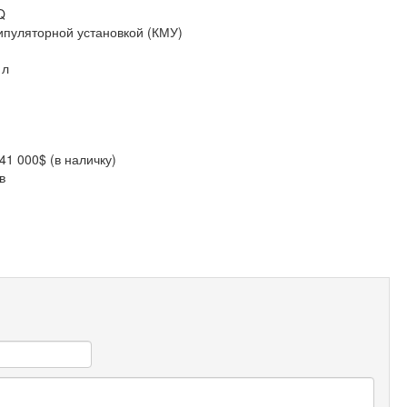
Q
нипуляторной установкой (КМУ)
 л
41 000$ (в наличку)
в