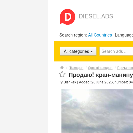
DIESEL.ADS
Search region:
All Countries
Languag
All categories
/
Transport
/
Special transport
/
Прочая сп
Продаю! кран-манипу
Bishkek
| Added: 26 june 2026, number: 3