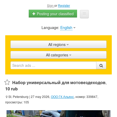
Sign
or
Register
Posting your classified
Language:
English
Home
All ads
All regions
Shops
All categories
Promotion
FAQ
Blog
Набор универсальный для мотовездеходов
,
10 rub
St. Petersburg
| 27 may 2026,
ООО ГК Альянс
, номер: 339847,
просмотры: 105