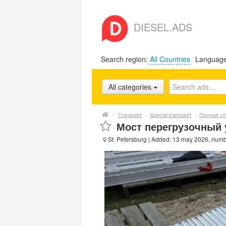
DIESEL.ADS
Search region:
All Countries
Languag
All categories
/
Transport
/
Special transport
/
Прочая сп
Мост перегрузочный
St. Petersburg
| Added: 13 may 2026, num