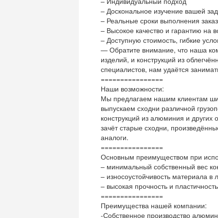
– Индивидуальный подход
– Доскональное изучение вашей за
– Реальные сроки выполнения зака
– Высокое качество и гарантию на
– Доступную стоимость, гибкие усл
— Обратите внимание, что наша ко
изделий, и конструкций из облегчё
специалистов, нам удаётся занима
================
Наши возможности:
Мы предлагаем нашим клиентам шир
выпускаем сходни различной грузо
конструкций из алюминия и других 
зачёт старые сходни, произведённ
аналоги.
================
Основным преимуществом при испол
– минимальный собственный вес ко
– износоустойчивость материала в 
– высокая прочность и пластичность
================
Преимущества нашей компании:
-Собственное производство алюмини