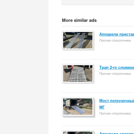
More similar ads
Аппарели пристав
Прочая спецтехника
Трап 2-го сложен
Прочая спецтехника
Мост погрузочный
МГ
Прочая спецтехника
Аппарели алюмин