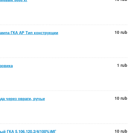
10 rub
ампа ГКА АР Тип конструкции
1 rub
зовика
10 rub
да через овраги, ручьи
10 rub
ый ГКА 5.106.120.2/4(100%)МГ