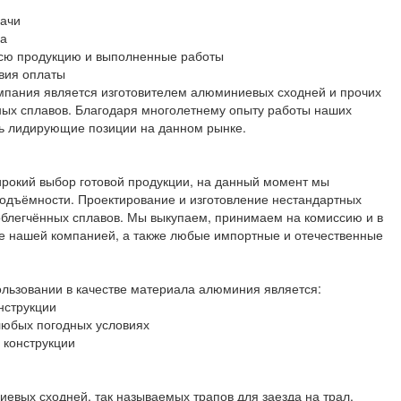
дачи
за
 всю продукцию и выполненные работы
овия оплаты
мпания является изготовителем алюминиевых сходней и прочих
нных сплавов. Благодаря многолетнему опыту работы наших
ть лидирующие позиции на данном рынке.
окий выбор готовой продукции, на данный момент мы
подъёмности. Проектирование и изготовление нестандартных
облегчённых сплавов. Мы выкупаем, принимаем на комиссию и в
ые нашей компанией, а также любые импортные и отечественные
ьзовании в качестве материала алюминия является:
нструкции
любых погодных условиях
 конструкции
евых сходней, так называемых трапов для заезда на трал.