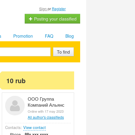
Sign
or
Register
Posting your classified
s
Promotion
FAQ
Blog
To find
10 rub
ООО Группа
Компаний Альянс
Online with 17 may 2023
All author's classifieds
Contacts:
View contact
88x xxx xxxx
Phone.