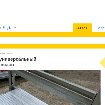
e:
English
All ads
Shop
ецтехника
 универсальный
ber: 339381