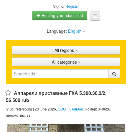
Sign
or
Register
Posting your classified
Language:
English
Home
All ads
All regions
Shops
All categories
Promotion
FAQ
Blog
Аппарели приставные ГКА 5.300.30.2/2
,
56 500 rub
St. Petersburg
| 23 june 2026,
ООО ГК Альянс
, номер: 340626,
просмотры: 82