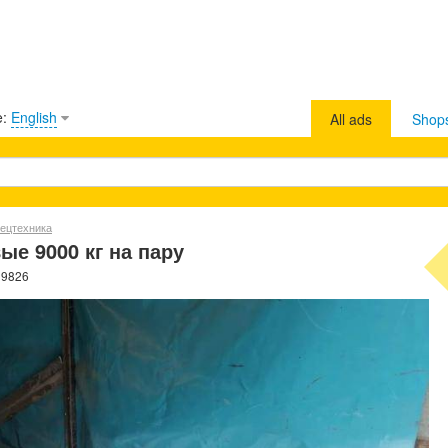
e:
English
All ads
Shop
ецтехника
е 9000 кг на пару
39826