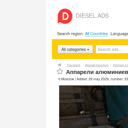
DIESEL.ADS
Search region:
All Countries
Languag
All categories
/
Transport
/
Special transport
/
Прочая сп
Аппарели алюминиевы
Moscow
| Added: 26 may 2026, number: 3