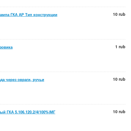
10 rub
ампа ГКА АР Тип конструкции
1 rub
зовика
10 rub
да через овраги, ручьи
10 rub
ый ГКА 5.106.120.2/4(100%)МГ