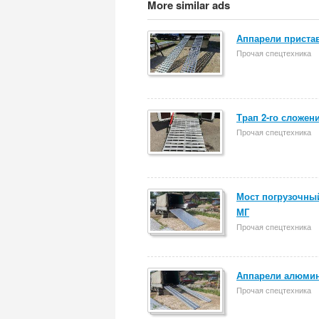
More similar ads
Аппарели пристав
Прочая спецтехника
Трап 2-го сложен
Прочая спецтехника
Мост погрузочный
МГ
Прочая спецтехника
Аппарели алюмин
Прочая спецтехника