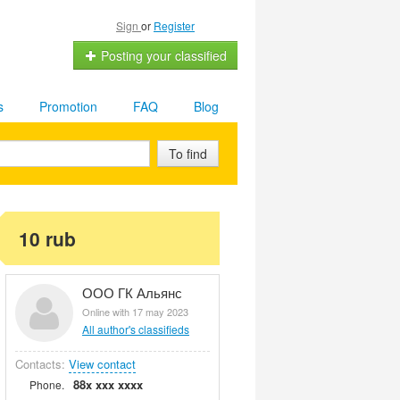
Sign
or
Register
Posting your classified
s
Promotion
FAQ
Blog
To find
10 rub
ООО ГК Альянс
Online with 17 may 2023
All author's classifieds
Contacts:
View contact
88x xxx xxxx
Phone.