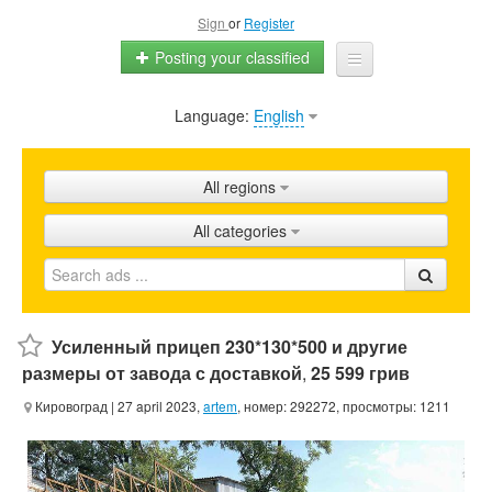
Sign
or
Register
Posting your classified
Language:
English
Home
All ads
All regions
Shops
All categories
Promotion
FAQ
Blog
Усиленный прицеп 230*130*500 и другие
размеры от завода с доставкой
,
25 599 грив
Кировоград
| 27 april 2023,
artem
, номер: 292272, просмотры: 1211