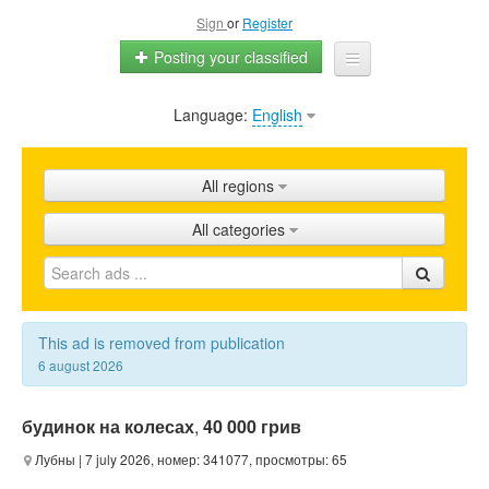
Sign
or
Register
Posting your classified
Language:
English
Home
All ads
All regions
Shops
All categories
Promotion
FAQ
Blog
This ad is removed from publication
6 august 2026
будинок на колесах
,
40 000 грив
Лубны
| 7 july 2026, номер: 341077, просмотры: 65