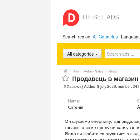
DIESEL.ADS
Search region:
All Countries
Languag
All categories
/
Job
/
Retail / Sales
/
Retail
Продавець в магазин
Харьков
| Added: 8 july 2026, number: 34
Name:
O
Євгенія
A
Ми шукаємо енергійну, відповідаль
товарів, а саме продукти харчування
Якщо ви любите спілкуватися з люд
допомагати нашим клієнтам, ми раді 