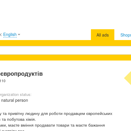
e:
English
All ads
Shop
 європродуктів
1110
rganization status:
 natural person
ну та привітну людину для роботи продавцем європейських
 та побутова хімія.
ьми, маєте вміння продавати товари та маєте бажання
зустріти вас.