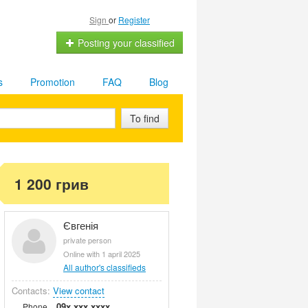
Sign
or
Register
Posting your classified
s
Promotion
FAQ
Blog
To find
1 200 грив
Євгенія
private person
Online with 1 april 2025
All author's classifieds
Contacts:
View contact
09x xxx xxxx
Phone.