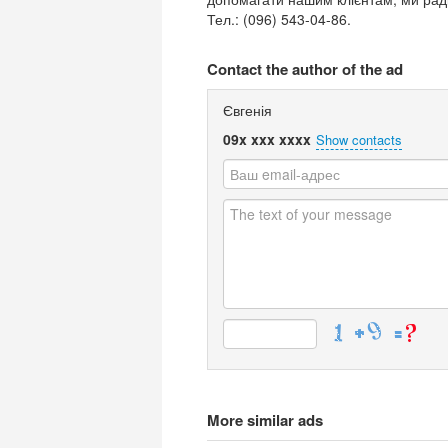
Тел.: (096) 543-04-86.
Contact the author of the ad
Євгенія
09x xxx xxxx
Show contacts
More similar ads