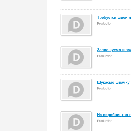
Требуется швеи н
Production
Запрошуємо швачк
Production
Шукаємo швачку 
Production
Нa виробництво п
Production