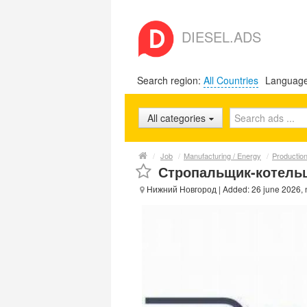
DIESEL.ADS
Search region:
All Countries
Languag
All categories
/
Job
/
Manufacturing / Energy
/
Productio
Стропальщик-котель
Нижний Новгород
| Added: 26 june 2026,