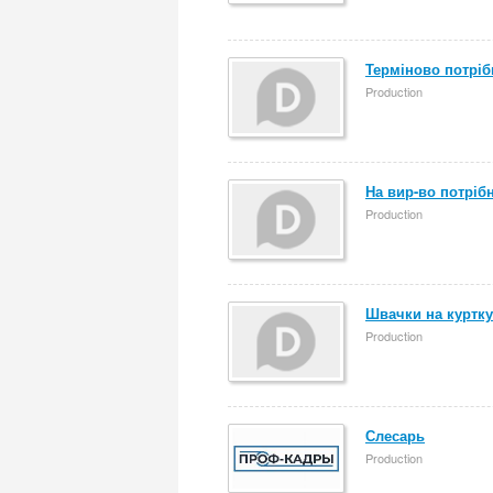
Терміново потрібн
Production
На вир-во потріб
Production
Швачки на куртку.
Production
Слесарь
Production