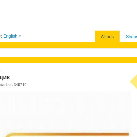
e:
English
All ads
Shop
n
щик
 number: 340719