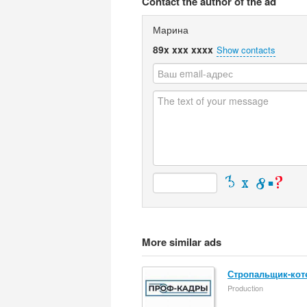
Contact the author of the ad
Марина
89x xxx xxxx
Show contacts
More similar ads
Стропальщик-кот
Production