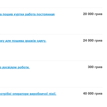
20 000 грив
а пошив куртки работа постоянная
24 000 грив
у для пошива зразків одягу.
300 грив
з досвідом роботи.
40 000 грив
отрібні оператори виробничої лінії.