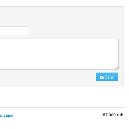
Send
157 300 rub
ельщик