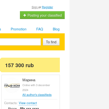
Sign
or
Register
Posting your classified
s
Promotion
FAQ
Blog
To find
157 300 rub
Марина
Online with 3 december
2024
All author's classifieds
Contacts:
View contact
89x xxx xxxx
Phone.