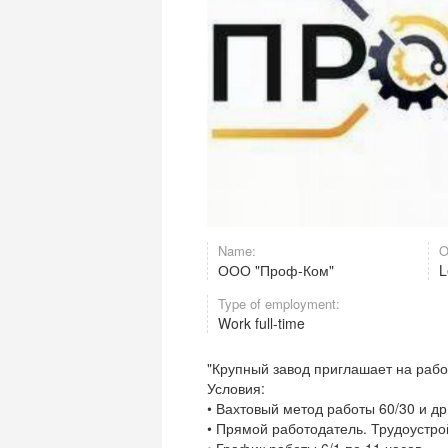
Name:
O
ООО "Проф-Ком"
L
Type of employment:
Work full-time
"Крупный завод приглашает на раб
Условия:
• Вахтовый метод работы 60/30 и др
• Прямой работодатель. Трудоустро