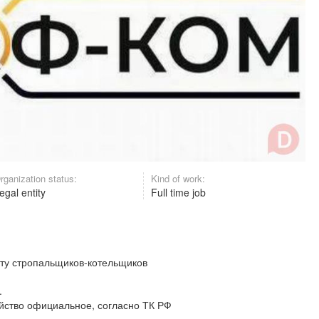
rganization status:
Kind of work:
egal entity
Full time job
оту стропальщиков-котельщиков
.
йство официальное, согласно ТК РФ