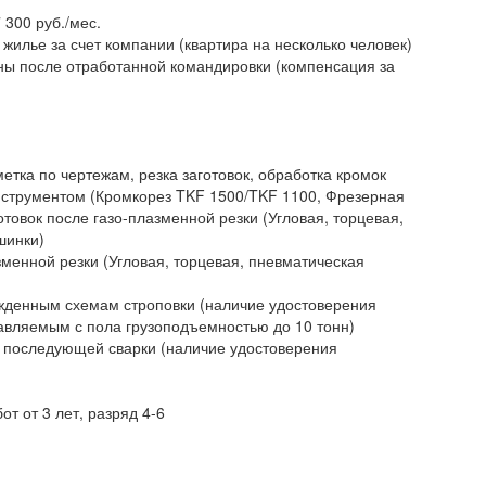
 300 руб./мес.
жилье за счет компании (квартира на несколько человек)
ны после отработанной командировки (компенсация за
етка по чертежам, резка заготовок, обработка кромок
нструментом (Кромкорез TKF 1500/TKF 1100, Фрезерная
товок после газо-плазменной резки (Угловая, торцевая,
шинки)
азменной резки (Угловая, торцевая, пневматическая
ержденным схемам строповки (наличие удостоверения
авляемым с пола грузоподъемностью до 10 тонн)
я последующей сварки (наличие удостоверения
т от 3 лет, разряд 4-6