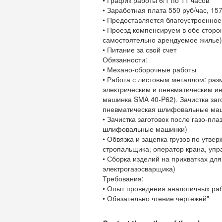
• График работы 6/1 по 11 часов
• Заработная плата 550 руб/час, 157
• Предоставляется благоустроенное 
• Проезд компенсируем в обе сторо
самостоятельно арендуемое жилье)
• Питание за свой счет
Обязанности:
• Механо-сборочные работы
• Работа с листовым металлом: разм
электрическим и пневматическим и
машинка SMA 40-P62). Зачистка заго
пневматическая шлифовальные ма
• Зачистка заготовок после газо-пл
шлифовальные машинки)
• Обвязка и зацепка грузов по утв
стропальщика; оператор крана, упр
• Сборка изделий на прихватках дл
электрогазосварщика)
Требования:
• Опыт проведения аналогичных рабо
• Обязательно чтение чертежей"