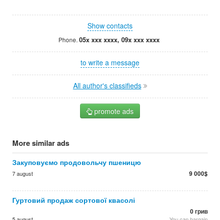
Show contacts
05x xxx xxxx, 09x xxx xxxx
Phone.
to write a message
All author's classifieds
promote ads
More similar ads
Закуповуємо продовольчу пшеницю
9 000$
7 august
Гуртовий продаж сортової квасолі
0 грив
5 august
You can bargain