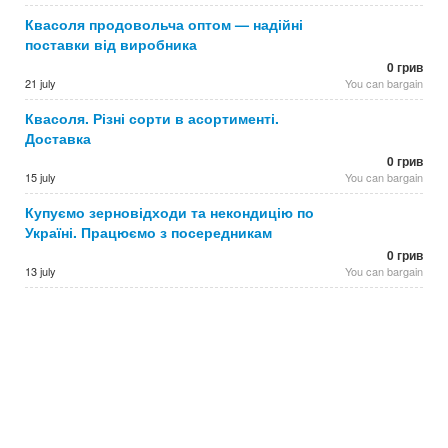
Квасоля продовольча оптом — надійні
поставки від виробника
0 грив
21 july
You can bargain
Квасоля. Різні сорти в асортименті.
Доставка
0 грив
15 july
You can bargain
Купуємо зерновідходи та некондицію по
Україні. Працюємо з посередникам
0 грив
13 july
You can bargain