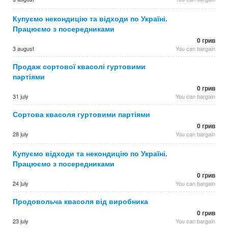
Купуємо некондицію та відходи по Україні.
Працюємо з посередниками
0 грив
3 august
You can bargain
Продаж сортової квасолі гуртовими
партіями
0 грив
31 july
You can bargain
Сортова квасоля гуртовими партіями
0 грив
28 july
You can bargain
Купуємо відходи та некондицію по Україні.
Працюємо з посередниками
0 грив
24 july
You can bargain
Продовольча квасоля від виробника
0 грив
23 july
You can bargain