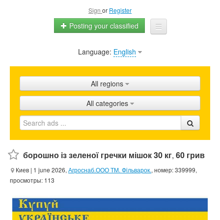
Sign
or
Register
Posting your classified
Language:
English
Home
All ads
All regions
Shops
All categories
Promotion
FAQ
Blog
борошно із зеленої гречки мішок 30 кг
,
60 грив
Киев
| 1 june 2026,
Агроснаб.ООО ТМ. Фiльварок.
, номер: 339999,
просмотры: 113