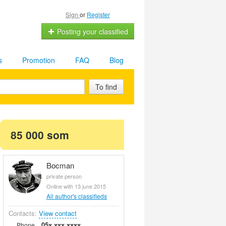
Sign
or
Register
Posting your classified
s
Promotion
FAQ
Blog
To find
85 000 som
Bocman
private person
Online with 13 june 2015
All author's classifieds
Contacts:
View contact
05x xxx xxxx
Phone.