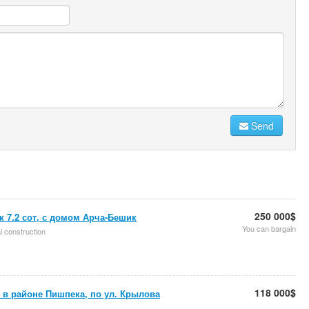
Send
250 000$
к 7.2 сот, с домом Арча-Бешик
You can bargain
al construction
118 000$
в районе Пишпека, по ул. Крылова