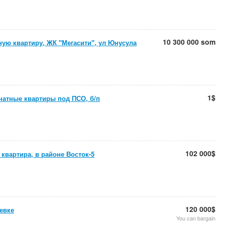
10 300 000 som
ую квартиру, ЖК "Мегасити", ул Юнусула
1$
натные квартиры под ПСО, б/п
102 000$
 квартира, в районе Восток-5
120 000$
евке
You can bargain