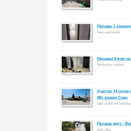
Продаю 1 комнат
New apartments
Продаю! 2-ком кв,
Secondary market
Участок 14 соток
ИН, рядом Сове
Sale of land for individu
Продам дачу , Ва
Sale villas