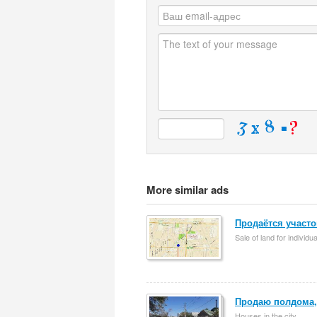
More similar ads
Продаётся участо
Sale of land for individu
Продаю полдома, 
Houses in the city