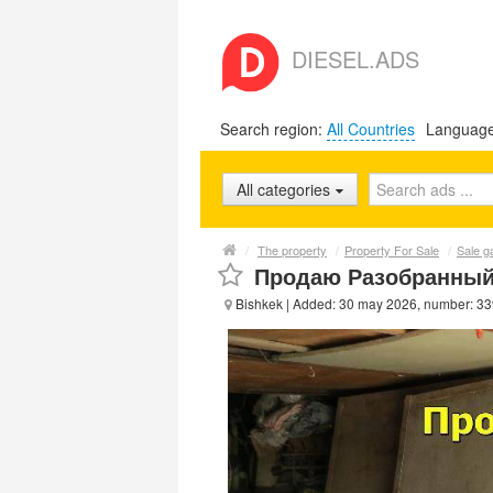
DIESEL.ADS
Search region:
All Countries
Languag
All categories
/
The property
/
Property For Sale
/
Sale g
Продаю Разобранный 
Bishkek
| Added: 30 may 2026, number: 3