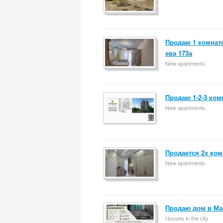
Продаю 1 комнатн
ева 173а
New apartments
Продаю 1-2-3 ком
New apartments
Продается 2х ком
New apartments
Продаю дом в Ма
Houses in the city