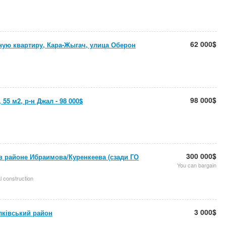
62 000$
ную квартиру, Кара-Жыгач, улица Оберон
98 000$
 55 м2, р-н Джал - 98 000$
300 000$
 в районе Ибраимова/Куренкеева (сзади ГО
You can bargain
al construction
3 000$
лківський район