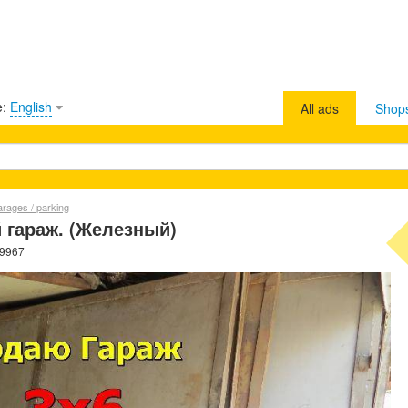
e:
English
All ads
Shop
arages / parking
гараж. (Железный)
39967