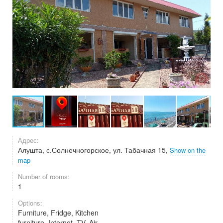
Адрес:
Алушта, с.Солнечногорское, ул. Табачная 15,
Show on the
map
Number of rooms:
1
Options:
Furniture, Fridge, Kitchen
furniture, Internet, TV, Air