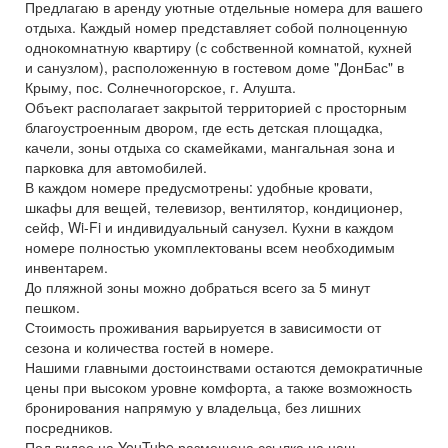
Предлагаю в аренду уютные отдельные номера для вашего
отдыха. Каждый номер представляет собой полноценную
однокомнатную квартиру (с собственной комнатой, кухней
и санузлом), расположенную в гостевом доме "ДонБас" в
Крыму, пос. Солнечногорское, г. Алушта.
Объект располагает закрытой территорией с просторным
благоустроенным двором, где есть детская площадка,
качели, зоны отдыха со скамейками, мангальная зона и
парковка для автомобилей.
В каждом номере предусмотрены: удобные кровати,
шкафы для вещей, телевизор, вентилятор, кондиционер,
сейф, Wi-Fi и индивидуальный санузел. Кухни в каждом
номере полностью укомплектованы всем необходимым
инвентарем.
До пляжной зоны можно добраться всего за 5 минут
пешком.
Стоимость проживания варьируется в зависимости от
сезона и количества гостей в номере.
Нашими главными достоинствами остаются демократичные
цены при высоком уровне комфорта, а также возможность
бронирования напрямую у владельца, без лишних
посредников.
Под видео на YouTube размещена ссылка на наш