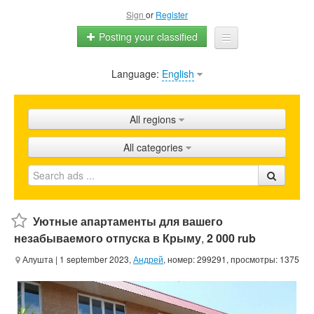
Sign
or
Register
Posting your classified
Language:
English
Home
All ads
All regions
Shops
All categories
Promotion
FAQ
Blog
Уютные апартаменты для вашего
незабываемого отпуска в Крыму
,
2 000 rub
Алушта
| 1 september 2023,
Андрей
, номер: 299291, просмотры: 1375