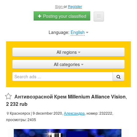
Sign
or
Register
Posting your classified
Language:
English
Home
All ads
All regions
Shops
All categories
Promotion
FAQ
Blog
Антивозрасной Крем Millenium Alliance Vision
,
2 232 rub
Красноярск
| 9 december 2020,
Александра
, номер: 232222,
просмотры: 2405