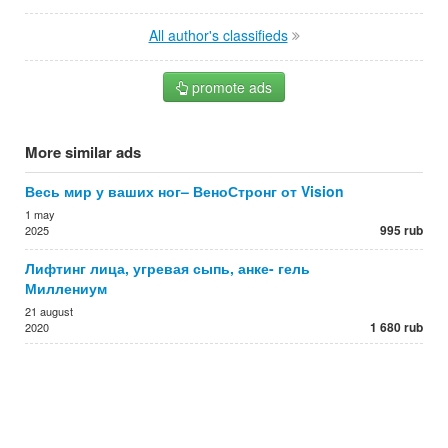
All author's classifieds
promote ads
More similar ads
Весь мир у ваших ног– ВеноСтронг от Vision
1 may
995 rub
2025
Лифтинг лица, угревая сыпь, анке- гель
Миллениум
21 august
1 680 rub
2020