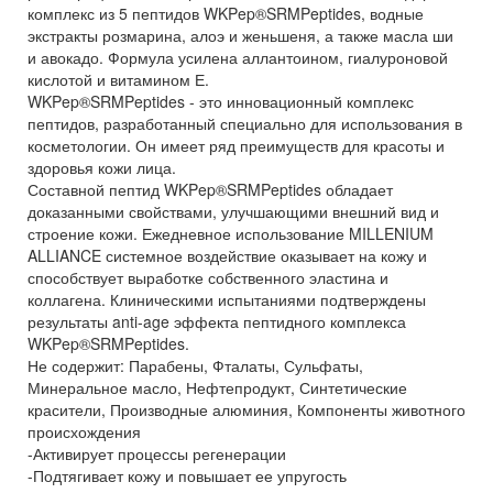
комплекс из 5 пептидов WKPep®SRMPeptides, водные
экстракты розмарина, алоэ и женьшеня, а также масла ши
и авокадо. Формула усилена аллантоином, гиалуроновой
кислотой и витамином Е.
WKPep®SRMPeptides - это инновационный комплекс
пептидов, разработанный специально для использования в
косметологии. Он имеет ряд преимуществ для красоты и
здоровья кожи лица.
Составной пептид WKPep®SRMPeptides обладает
доказанными свойствами, улучшающими внешний вид и
строение кожи. Ежедневное использование MILLENIUM
ALLIANCE системное воздействие оказывает на кожу и
способствует выработке собственного эластина и
коллагена. Клиническими испытаниями подтверждены
результаты anti-age эффекта пептидного комплекса
WKPep®SRMPeptides.
Не содержит: Парабены, Фталаты, Сульфаты,
Минеральное масло, Нефтепродукт, Синтетические
красители, Производные алюминия, Компоненты животного
происхождения
-Активирует процессы регенерации
-Подтягивает кожу и повышает ее упругость