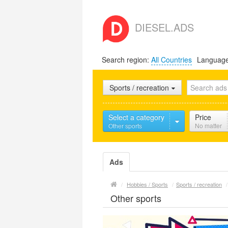
DIESEL.ADS
Search region:
All Countries
Languag
Sports / recreation
Select a category
Price
Other sports
No matter
Ads
/
Hobbies / Sports
/
Sports / recreation
/
Other sports