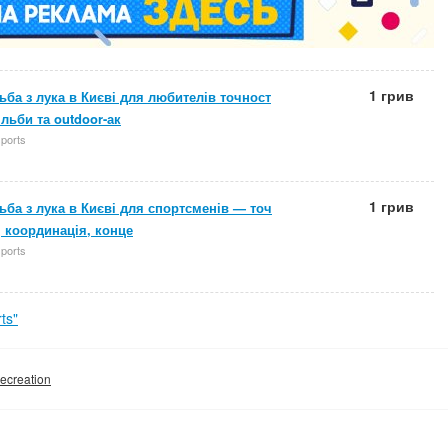
1 грив
ьба з лука в Києві для любителів точност
рільби та outdoor-ак
sports
1 грив
ьба з лука в Києві для спортсменів — точ
, координація, конце
sports
ts"
recreation