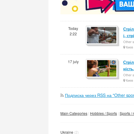
Today
Стріл
2:22
і, ст
Other 
Киев
17 july
Стріл
ність
Other 
Киев
Подписка через RSS на "Other spor
Main Categories
Hobbies / Sports
Sports / 
Ukraine
(2)