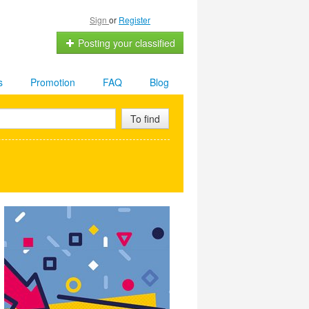
Sign
or
Register
Posting your classified
s
Promotion
FAQ
Blog
To find