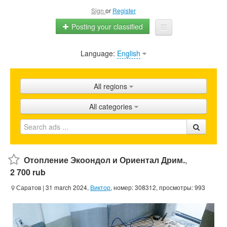
Sign
or
Register
Posting your classified
Language:
English
Home
All ads
All regions
Shops
All categories
Promotion
FAQ
Blog
Отопление Экоондол и Ориентал Дрим.
,
2 700 rub
Саратов
| 31 march 2024,
Виктор
, номер: 308312, просмотры: 993