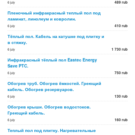
489 rub
6 july
Пленочный инфракрасный теплый пол под
ламинат, линолеум и ковролин.
410 rub
6 july
Тёплый пол. Кабель на катушке под плитку и
в стяжку.
1 730 rub
6 july
Инфракрасный тёплый пол Easteс Energy
Save PTC.
750 rub
6 july
Обогрев труб. Обогрев ёмкостей. Греющий
кабель. Обогрев резервуаров.
130 rub
6 july
Обогрев крыши. Обогрев водостоков.
Греющий кабель.
160 rub
6 july
Теплый пол под плитку. Нагревательные