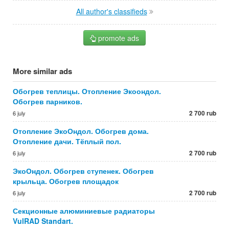
All author's classifieds
promote ads
More similar ads
Обогрев теплицы. Отопление Экоондол.
Обогрев парников.
2 700 rub
6 july
Отопление ЭкоОндол. Обогрев дома.
Отопление дачи. Тёплый пол.
2 700 rub
6 july
ЭкоОндол. Обогрев ступенек. Обогрев
крыльца. Обогрев площадок
2 700 rub
6 july
Секционные алюминиевые радиаторы
VulRAD Standart.