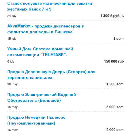
Станок полуавтоматический для закатки
жестяных банок 7 и 9
1 300 б.рубль
24 july
AkvaMarket - продажа диспенсеров и
фильтров для воды в Бишкеке
1 som
15 july
Умный Дом. Система домашней
автоматизации “TELETASK”.
150 000 rub
6 july
Продаю Деревянную Дверь (Створка) для
торгового павильона
1 500 som
30 may
Продаю Электрический Водяной
Обогреватель (Большой)
5 000 som
16 may
Продаю Немецкий Пылесос
(Неукомплектованный)
2 000 som
16 may