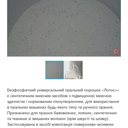
Безфосфатний універсальний пральний порошок «Лотос+»
є синтетичним миючим засобом з підвищеною миючою
здатністю і нормованим піноутворенням, для використання
в пральних машинах будь-якого типу та ручного прання.
Призначено для прання бавовняних, лляних, синтетичних
та тканини зі змішаних волокон (крім шерсті та шовку).
Застосовувана в засобі композиція поверхнево-активних