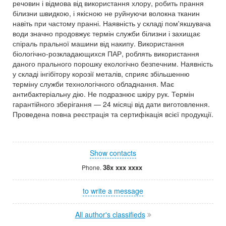
речовин і відмова від використання хлору, робить прання
білизни швидкою, і якісною не руйнуючи волокна тканин
навіть при частому пранні. Наявність у складі пом'якшувача
води значно продовжує термін служби білизни і захищає
спіраль пральної машини від накипу. Використання
біологічно-розкладающихся ПАР, роблять використання
даного прального порошку екологічно безпечним. Наявність
у складі інгібітору корозії металів, сприяє збільшенню
терміну служби технологічного обладнання. Має
антибактеріальну дію. Не подразнює шкіру рук. Термін
гарантійного зберігання — 24 місяці від дати виготовлення.
Проведена повна реєстрація та сертифікація всієї продукції.
Show contacts
38x xxx xxxx
Phone.
to write a message
All author's classifieds