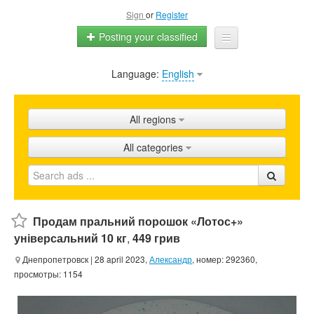
Sign
or
Register
Posting your classified
Language:
English
Home
All ads
All regions
Shops
All categories
Promotion
FAQ
Blog
Продам пральний порошок «Лотос+»
універсальний 10 кг
,
449 грив
Днепропетровск
| 28 april 2023,
Александр
, номер: 292360,
просмотры: 1154