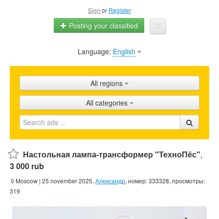
Sign
or
Register
Posting your classified
Language:
English
Home
All ads
All regions
Shops
All categories
Promotion
FAQ
Blog
Настольная лампа-трансформер "ТехноПёс"
,
3 000 rub
Moscow
| 25 november 2025,
Александр
, номер: 333328, просмотры:
319