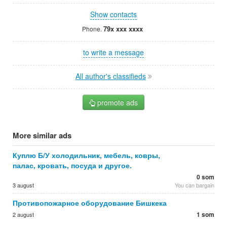
Show contacts
79x xxx xxxx
Phone.
to write a message
All author's classifieds
promote ads
More similar ads
Куплю Б/У холодильник, мебель, ковры,
палас, кровать, посуда и другое.
0 som
3 august
You can bargain
Противопожарное оборудование Бишкека
1 som
2 august