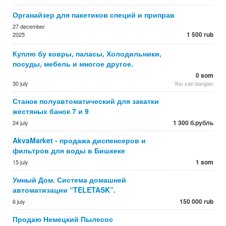
Органайзер для пакетиков специй и приправ
27 december
1 500 rub
2025
Куплю бу ковры, паласы, Холодильники,
посуды, мебель и многое другое.
0 som
30 july
You can bargain
Станок полуавтоматический для закатки
жестяных банок 7 и 9
1 300 б.рубль
24 july
AkvaMarket - продажа диспенсеров и
фильтров для воды в Бишкеке
1 som
15 july
Умный Дом. Система домашней
автоматизации “TELETASK”.
150 000 rub
6 july
Продаю Немецкий Пылесос