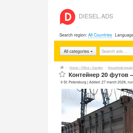
DIESEL.ADS
Search region:
All Countries
Languag
All categories
/
Home / Office / Garden
/
Household equip
Контейнер 20 футов 
St. Petersburg
| Added: 27 march 2026, nu