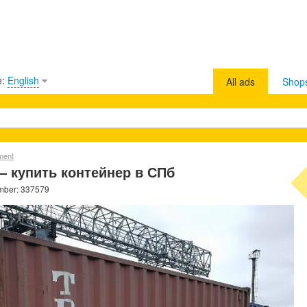
e:
English
All ads
Shop
ment
— купить контейнер в СПб
mber: 337579