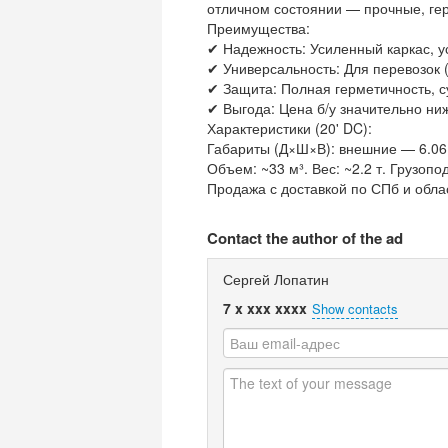
отличном состоянии — прочные, гер
Преимущества:
✔ Надежность: Усиленный каркас, 
✔ Универсальность: Для перевозок (
✔ Защита: Полная герметичность, с
✔ Выгода: Цена б/у значительно ни
Характеристики (20' DC):
Габариты (Д×Ш×В): внешние — 6.06 ×
Объем: ~33 м³. Вес: ~2.2 т. Грузопо
Продажа с доставкой по СПб и облас
Contact the author of the ad
Сергей Лопатин
7 x xxx xxxx
Show contacts