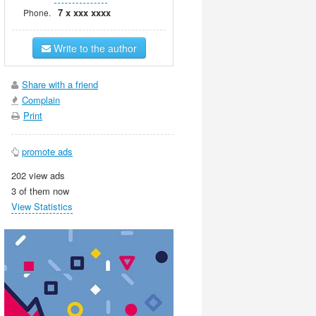
7 x xxx xxxx
Phone.
Write to the author
Share with a friend
Complain
Print
promote ads
202 view ads
3 of them now
View Statistics