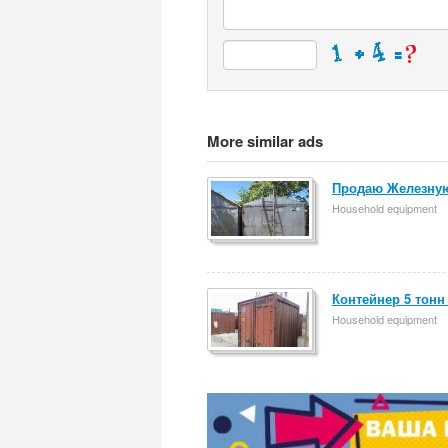
More similar ads
Продаю Железную
Household equipment
Контейнер 5 тонн
Household equipment