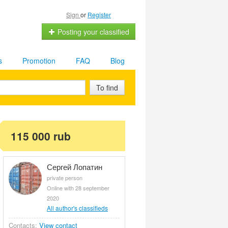
Sign
or
Register
Posting your classified
s
Promotion
FAQ
Blog
To find
115 000 rub
Сергей Лопатин
private person
Online with 28 september
2020
All author's classifieds
Contacts:
View contact